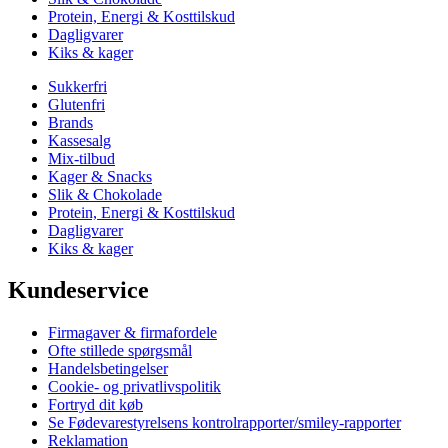
Protein, Energi & Kosttilskud
Dagligvarer
Kiks & kager
Sukkerfri
Glutenfri
Brands
Kassesalg
Mix-tilbud
Kager & Snacks
Slik & Chokolade
Protein, Energi & Kosttilskud
Dagligvarer
Kiks & kager
Kundeservice
Firmagaver & firmafordele
Ofte stillede spørgsmål
Handelsbetingelser
Cookie- og privatlivspolitik
Fortryd dit køb
Se Fødevarestyrelsens kontrolrapporter/smiley-rapporter
Reklamation