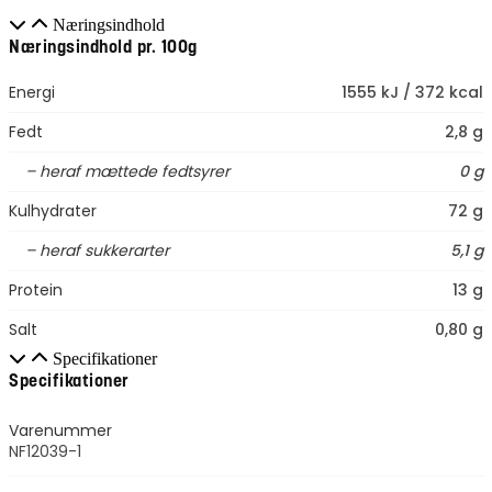
Næringsindhold
Næringsindhold pr. 100g
Energi
1555 kJ / 372 kcal
Fedt
2,8 g
– heraf mættede fedtsyrer
0 g
Kulhydrater
72 g
– heraf sukkerarter
5,1 g
Protein
13 g
Salt
0,80 g
Specifikationer
Specifikationer
Varenummer
NF12039-1