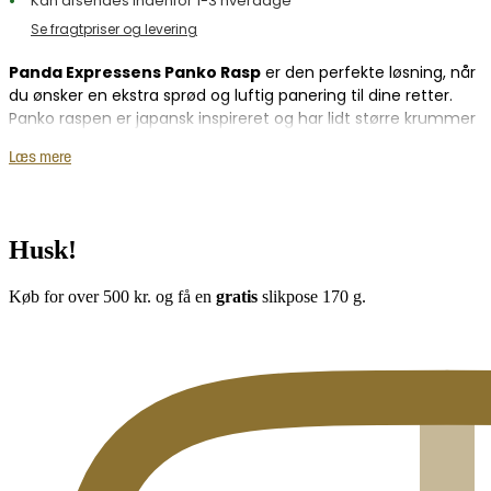
Kan afsendes indenfor 1-3 hverdage
Se fragtpriser og levering
Panda Expressens Panko Rasp
er den perfekte løsning, når
du ønsker en ekstra sprød og luftig panering til dine retter.
Panko raspen er japansk inspireret og har lidt større krummer
end almindelig rasp, hvilket giver en mere luftig og sprød
Læs mere
konsistens.
Panda Expressens Panko Rasp er ideel til en lang række retter
– lige fra saftig kylling til delikate fiskefileter og sprøde
Husk!
grøntsager. Uanset om du tilbereder asiatisk-inspirerede
måltider eller blot ønsker at tilføje et ekstra sprødt element til
din mad, vil denne rasp gøre underværker. Det er især
Køb for over 500 kr. og få en
gratis
slikpose 170 g.
populært i retter, der skal steges eller bages, da det giver en
uovertruffen tekstur uden at blive for fedtet.
Egenskaber:
Giver en luftig og sprød panering
Japansk inspireret panko-rasp
Perfekt til kylling, fisk og grøntsager
Ideel til både japanske og vestlige retter