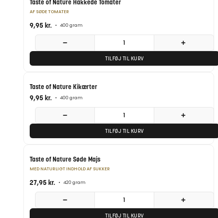
Taste of Nature Hakkede Tomater
AF SØDE TOMATER
9,95
kr.
•
400 gram
−
+
TILFØJ TIL KURV
Taste of Nature Kikærter
9,95
kr.
•
400 gram
−
+
TILFØJ TIL KURV
Taste of Nature Søde Majs
MED NATURLIGT INDHOLD AF SUKKER
27,95
kr.
•
420 gram
−
+
TILFØJ TIL KURV