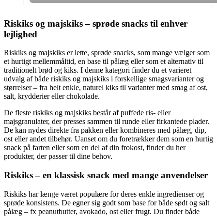
Riskiks og majskiks – sprøde snacks til enhver
lejlighed
Riskiks og majskiks er lette, sprøde snacks, som mange vælger som
et hurtigt mellemmåltid, en base til pålæg eller som et alternativ til
traditionelt brød og kiks. I denne kategori finder du et varieret
udvalg af både riskiks og majskiks i forskellige smagsvarianter og
størrelser – fra helt enkle, naturel kiks til varianter med smag af ost,
salt, krydderier eller chokolade.
De fleste riskiks og majskiks består af puffede ris- eller
majsgranulater, der presses sammen til runde eller firkantede plader.
De kan nydes direkte fra pakken eller kombineres med pålæg, dip,
ost eller andet tilbehør. Uanset om du foretrækker dem som en hurtig
snack på farten eller som en del af din frokost, finder du her
produkter, der passer til dine behov.
Riskiks – en klassisk snack med mange anvendelser
Riskiks har længe været populære for deres enkle ingredienser og
sprøde konsistens. De egner sig godt som base for både sødt og salt
pålæg – fx peanutbutter, avokado, ost eller frugt. Du finder både