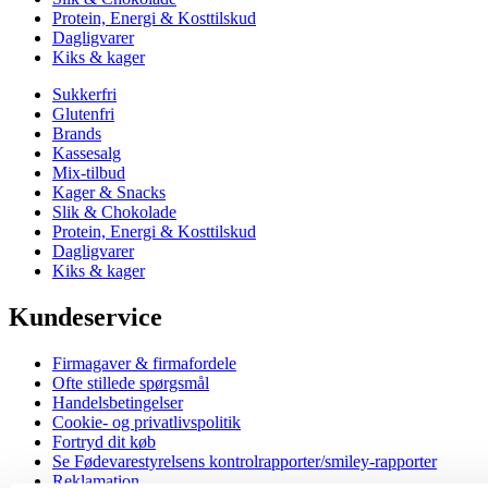
Protein, Energi & Kosttilskud
Dagligvarer
Kiks & kager
Sukkerfri
Glutenfri
Brands
Kassesalg
Mix-tilbud
Kager & Snacks
Slik & Chokolade
Protein, Energi & Kosttilskud
Dagligvarer
Kiks & kager
Kundeservice
Firmagaver & firmafordele
Ofte stillede spørgsmål
Handelsbetingelser
Cookie- og privatlivspolitik
Fortryd dit køb
Se Fødevarestyrelsens kontrolrapporter/smiley-rapporter
Reklamation