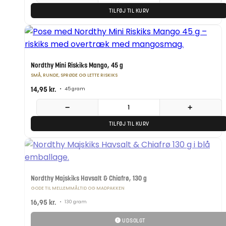
TILFØJ TIL KURV
Nordthy Mini Riskiks Mango, 45 g
SMÅ, RUNDE, SPRØDE OG LETTE RISKIKS
14,95
kr.
•
45 gram
−
+
TILFØJ TIL KURV
Nordthy Majskiks Havsalt & Chiafrø, 130 g
GODE TIL MELLEMMÅLTID OG MADPAKKEN
16,95
kr.
•
130 gram
UDSOLGT