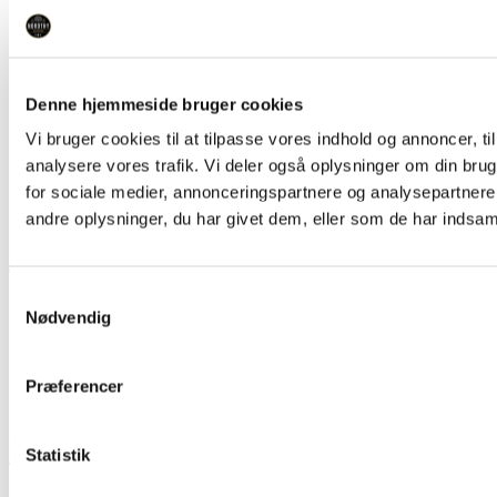
Ris og ros
Kontakt os
Firmagaver & firmafordele
Ofte stillede spørgsmål
Denne hjemmeside bruger cookies
Handelsbetingelser
Cookie- og privatlivspolitik
Vi bruger cookies til at tilpasse vores indhold og annoncer, til 
Fortryd dit køb
analysere vores trafik. Vi deler også oplysninger om din br
Se Fødevarestyrelsens kontrolrapporter/smiley-rapporter
Reklamation
for sociale medier, annonceringspartnere og analysepartner
Ris og ros
andre oplysninger, du har givet dem, eller som de har indsamle
Kontakt os
Tilmeld dig nyhedsbrev
Samtykkevalg
Nødvendig
© 2025 NORDTHY A/S
CVR: 76427011
RUBINVEJ 61, 7700 THISTED
+45 97 99 71 50
Præferencer
shop@nordthy.com
Designet & udviklet af
Kompas360
Statistik