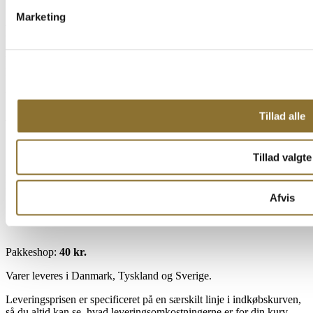
Marketing
FRAGTPRISER
Vi tilbyder gratis fragt ved køb over 299 kr. til pakkeshop i
Danmark.
Under dette beløb vil vi tillægge følgende fragtpriser:
Tillad alle
Vi sender med henholdsvis GLS og dao.
Tillad valgte
Erhverv:
40 kr.
Privat:
54 kr.
Afvis
Pakkeshop:
40 kr.
Pakkeshop:
40 kr.
Varer leveres i Danmark, Tyskland og Sverige.
Leveringsprisen er specificeret på en særskilt linje i indkøbskurven,
så du altid kan se, hvad leveringsomkostningerne er for din kurv.