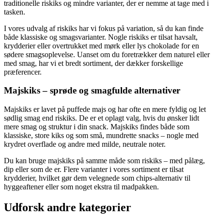
traditionelle riskiks og mindre varianter, der er nemme at tage med i
tasken.
I vores udvalg af riskiks har vi fokus på variation, så du kan finde
både klassiske og smagsvarianter. Nogle riskiks er tilsat havsalt,
krydderier eller overtrukket med mørk eller lys chokolade for en
sødere smagsoplevelse. Uanset om du foretrækker dem naturel eller
med smag, har vi et bredt sortiment, der dækker forskellige
præferencer.
Majskiks – sprøde og smagfulde alternativer
Majskiks er lavet på puffede majs og har ofte en mere fyldig og let
sødlig smag end riskiks. De er et oplagt valg, hvis du ønsker lidt
mere smag og struktur i din snack. Majskiks findes både som
klassiske, store kiks og som små, mundrette snacks – nogle med
krydret overflade og andre med milde, neutrale noter.
Du kan bruge majskiks på samme måde som riskiks – med pålæg,
dip eller som de er. Flere varianter i vores sortiment er tilsat
krydderier, hvilket gør dem velegnede som chips-alternativ til
hyggeaftener eller som noget ekstra til madpakken.
Udforsk andre kategorier