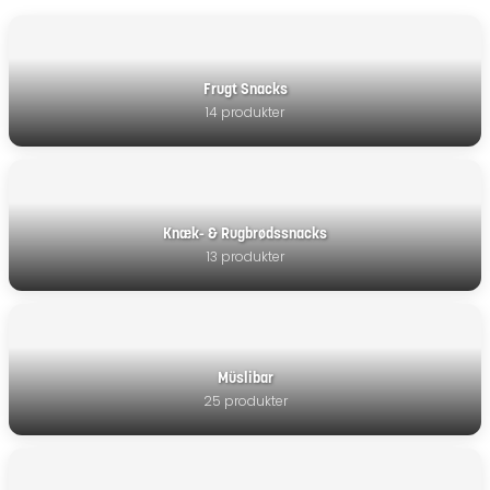
Frugt Snacks
14 produkter
Knæk- & Rugbrødssnacks
13 produkter
Müslibar
25 produkter