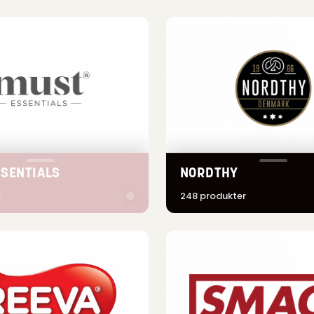
SENTIALS
NORDTHY
r
248 produkter