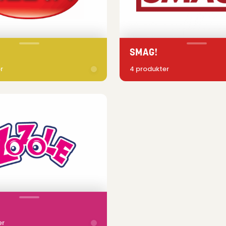
SMAG!
r
4 produkter
er