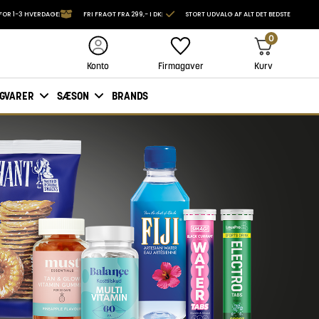
FOR 1-3 HVERDAGE
FRI FRAGT FRA 299,- I DK
STORT UDVALG AF ALT DET BEDSTE
0
Firmagaver
Kurv
Konto
IGVARER
SÆSON
BRANDS