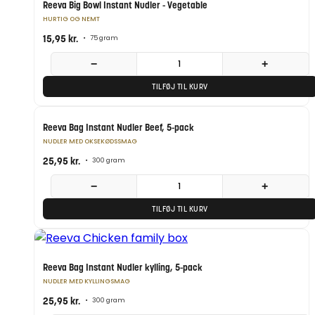
Reeva Big Bowl Instant Nudler - Vegetable
HURTIG OG NEMT
15,95
kr.
•
75 gram
−
+
TILFØJ TIL KURV
Reeva Bag Instant Nudler Beef, 5-pack
NUDLER MED OKSEKØDSSMAG
25,95
kr.
•
300 gram
−
+
TILFØJ TIL KURV
Reeva Bag Instant Nudler kylling, 5-pack
NUDLER MED KYLLINGSMAG
25,95
kr.
•
300 gram