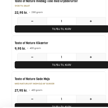
Taste of Nature Hvidløg i olie med krydderurter
GOD TIL SALAT
22,95
kr.
•
290 gram
−
+
TILFØJ TIL KURV
Taste of Nature Kikærter
9,95
kr.
•
400 gram
−
+
TILFØJ TIL KURV
Taste of Nature Søde Majs
MED NATURLIGT INDHOLD AF SUKKER
27,95
kr.
•
420 gram
−
+
TILFØJ TIL KURV