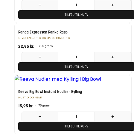
−
+
TILFØJ TIL KURV
Panda Expressen Panko Rasp
GIVER EN LUFTIG OG SPRØD PANERING
22,95
kr.
•
200 gram
−
+
TILFØJ TIL KURV
Reeva Big Bowl Instant Nudler - Kylling
HURTIG OG NEMT
15,95
kr.
•
75 gram
−
+
TILFØJ TIL KURV