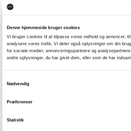
Taste of Nature Solsikkeolie
EN ALSIDIG KØKKENFAVORIT
Denne hjemmeside bruger cookies
24,95
kr.
•
1000 ml
Vi bruger cookies til at tilpasse vores indhold og annoncer, til 
−
+
analysere vores trafik. Vi deler også oplysninger om din br
TILFØJ TIL KURV
for sociale medier, annonceringspartnere og analysepartner
andre oplysninger, du har givet dem, eller som de har indsamle
Mia Lykke Barbecue krydderi
SKØN KRYDDERIBLANDING I KVÆRN
Samtykkevalg
29,95
kr.
•
160 gram
Nødvendig
−
+
TILFØJ TIL KURV
Præferencer
Mia Lykke Black Pepper krydderi
Statistik
SORT PEBER