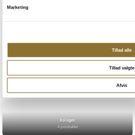
29,95
kr.
•
90 gram
Marketing
−
+
TILFØJ TIL KURV
Tillad alle
1
2
3
Tillad valgte
Afvis
Udforsk andre kategorier
Kollagen
4 produkter