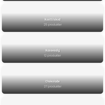
Kosttilskud
25 produkter
Kassesalg
12 produkter
Chokolade
27 produkter