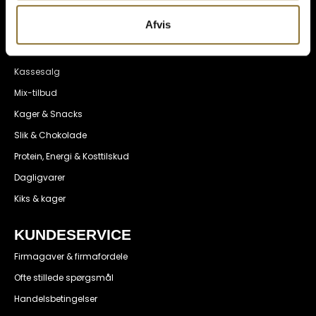
Sukkerfri
Afvis
Glutenfri
Brands
Kassesalg
Mix-tilbud
Kager & Snacks
Slik & Chokolade
Protein, Energi & Kosttilskud
Dagligvarer
Kiks & kager
KUNDESERVICE
Firmagaver & firmafordele
Ofte stillede spørgsmål
Handelsbetingelser