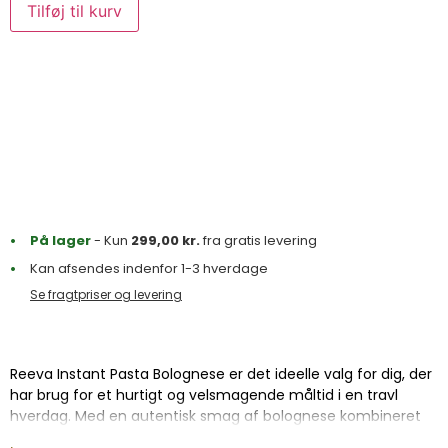
Tilføj til kurv
På lager
- Kun
299,00
kr.
fra gratis levering
Kan afsendes indenfor 1-3 hverdage
Se fragtpriser og levering
Reeva Instant Pasta Bolognese er det ideelle valg for dig, der
har brug for et hurtigt og velsmagende måltid i en travl
hverdag. Med en autentisk smag af bolognese kombineret
med perfekt kogt pasta, giver dette måltid dig en