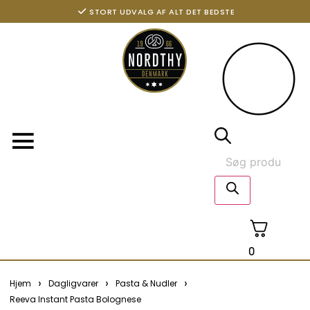
STORT UDVALG AF ALT DET BEDSTE
0
›
›
›
Hjem
Dagligvarer
Pasta & Nudler
Reeva Instant Pasta Bolognese