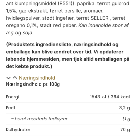
antiklumpningsmiddel (E551)), paprika, tørret gulerod
1,5%, gærekstrakt, tørret persille, aromaer,
hvidløgspulver, stødt ingefær, tørret SELLERI, tørret
oregano 0,1%, stødt rød peber.
Kan indeholde spor af
æg og soja.
(Produktets ingrediensliste, næringsindhold og
emballage kan blive ændret over tid. Vi opdaterer
løbende hjemmesiden, men tjek altid emballagen på
det købte produkt.)
Næringsindhold
Næringsindhold pr. 100g
Energi
1543 kJ / 364 kcal
Fedt
3,2 g
– heraf mættede fedtsyrer
1,1 g
Kulhydrater
70 g