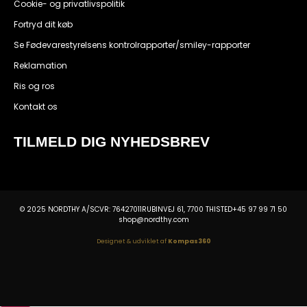
Cookie- og privatlivspolitik
Fortryd dit køb
Se Fødevarestyrelsens kontrolrapporter/smiley-rapporter
Reklamation
Ris og ros
Kontakt os
TILMELD DIG NYHEDSBREV
© 2025 NORDTHY A/S
CVR: 76427011
RUBINVEJ 61, 7700 THISTED
+45 97 99 71 50
shop@nordthy.com
Designet & udviklet af
Kompas360