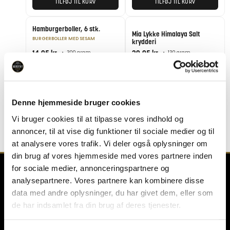
TILFØJ TIL KURV
TILFØJ TIL KURV
Hamburgerboller, 6 stk.
Mia Lykke Himalaya Salt
BURGERBOLLER MED SESAM
krydderi
14,95
kr.
29,95
kr.
•
300 gram
•
130 gram
−
+
−
+
TILFØJ TIL KURV
TILFØJ TIL KURV
Denne hjemmeside bruger cookies
Vi bruger cookies til at tilpasse vores indhold og
annoncer, til at vise dig funktioner til sociale medier og til
at analysere vores trafik. Vi deler også oplysninger om
din brug af vores hjemmeside med vores partnere inden
for sociale medier, annonceringspartnere og
analysepartnere. Vores partnere kan kombinere disse
data med andre oplysninger, du har givet dem, eller som
NORDTHY
de har indsamlet fra din brug af deres tjenester.
- Kvalitet siden 1966