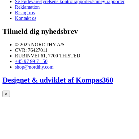
Se Fødevarestyrelsens kontrolrapporter/smiley-rapporter
Reklamation
Ris og ros
Kontakt os
Tilmeld dig nyhedsbrev
© 2025 NORDTHY A/S
CVR: 76427011
RUBINVEJ 61, 7700 THISTED
+45 97 99 71 50
shop@nordthy.com
Designet & udviklet af
Kompas360
×