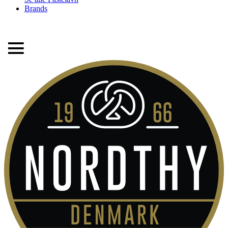
Brands
FRI FRAGT FRA 299,- TIL PAKKESHOP
STORT UDVALG AF ALT DET BEDSTE