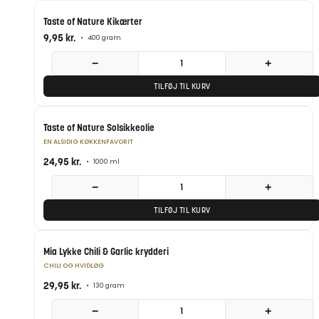
Taste of Nature Kikærter
9,95
kr.
•
400 gram
−
+
TILFØJ TIL KURV
Taste of Nature Solsikkeolie
EN ALSIDIG KØKKENFAVORIT
24,95
kr.
•
1000 ml
−
+
TILFØJ TIL KURV
Mia Lykke Chili & Garlic krydderi
CHILI OG HVIDLØG
29,95
kr.
•
130 gram
−
+