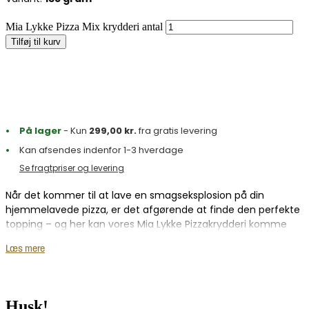
Mia Lykke Pizza Mix krydderi antal
Tilføj til kurv
På lager
- Kun
299,00
kr.
fra gratis levering
Kan afsendes indenfor 1-3 hverdage
Se fragtpriser og levering
Når det kommer til at lave en smagseksplosion på din
hjemmelavede pizza, er det afgørende at finde den perfekte
topping – og her kan vores Mia Lykke Pizzakrydderi komme
ind i billedet med sin uovertrufne blanding af smagfulde
Læs mere
ingredienser; salt, chili, basilikum og oregano.
Salt er fundamentet af enhver god krydderiblanding, og er
god til at fremhæve alle de andre smagsnuancer. Chilien
Husk!
tilføjer et strejf af varme, og giver en dybde af smag. Udover