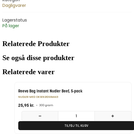
Dagligvarer
Lagerstatus
På lager
Relaterede Produkter
Se også disse produkter
Relaterede varer
Reeva Bag Instant Nudler Beef, 5-pack
NUDLER MED OKSEKØDSSMAG
25,95
kr.
•
300 gram
−
+
TILFØJ TIL KURV