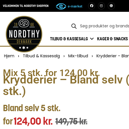
VELKOMMEN TIL NORDTHY SHOPPEN
TILBUD & KASSESALG
KAGER & SNACKS
›
›
›
Hjem
Tilbud & Kassesalg
Mix-tilbud
Krydderier – Blan
Mix 5 stk. for 124,00 kr.
Krydderier – Bland selv 
stk.)
Bland selv 5 stk.
124,00
kr.
for
149,75
kr.