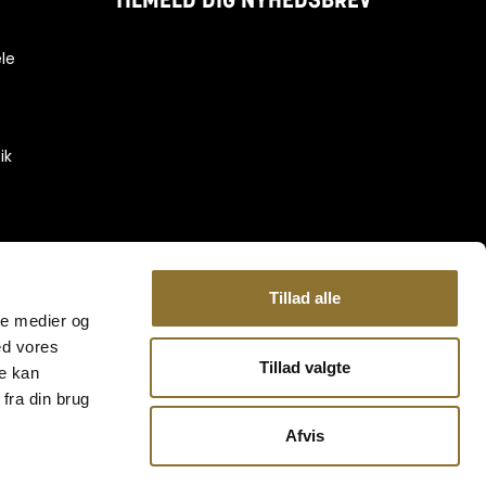
TILMELD DIG NYHEDSBREV
le
ik
-
Tillad alle
ale medier og
ed vores
Tillad valgte
re kan
fra din brug
Afvis