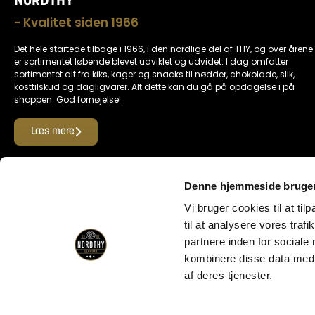
NORDTHY
- Kvalitet siden 1966
Det hele startede tilbage i 1966, i den nordlige del af THY, og over årene
er sortimentet løbende blevet udviklet og udvidet. I dag omfatter
sortimentet alt fra kiks, kager og snacks til nødder, chokolade, slik,
kosttilskud og dagligvarer. Alt dette kan du gå på opdagelse i på
shoppen. God fornøjelse!
Læs mere
Find os her
Denne hjemmeside bruger
Vi bruger cookies til at til
til at analysere vores tra
Her kan du betale med
partnere inden for sociale
kombinere disse data med a
af deres tjenester.