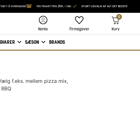
FOR 1-3 HVERDAGE
FRI FRAGT FRA 299,- I DK
STORT UDVALG AF ALT DET BEDSTE
0
Firmagaver
Kurv
Konto
IGVARER
SÆSON
BRANDS