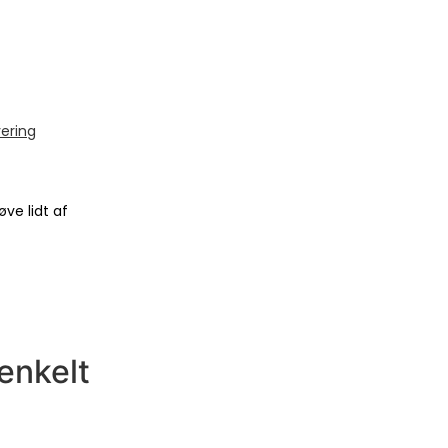
vering
øve lidt af
 enkelt