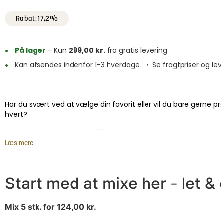
Rabat: 17,2%
På lager
- Kun
299,00
kr.
fra gratis levering
Kan afsendes indenfor 1-3 hverdage
•
Se fragtpriser og le
Har du svært ved at vælge din favorit eller vil du bare gerne pr
hvert?
Mix 5 stk. krydderier til kun 100 kr.
Læs mere
Start med at mixe her - let &
Mix 5 stk. for
124,00
kr.