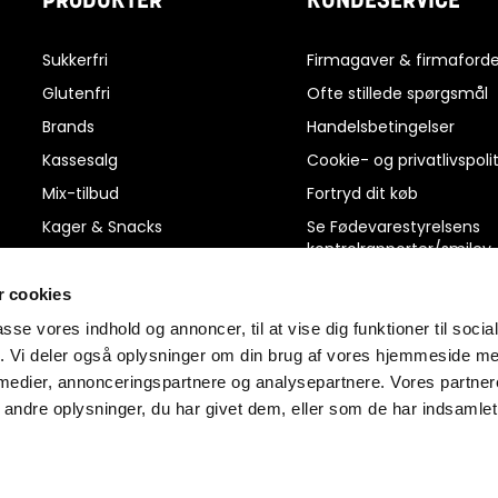
PRODUKTER
KUNDESERVICE
Sukkerfri
Firmagaver & firmaforde
Glutenfri
Ofte stillede spørgsmål
Brands
Handelsbetingelser
Kassesalg
Cookie- og privatlivspolit
Mix-tilbud
Fortryd dit køb
Kager & Snacks
Se Fødevarestyrelsens
kontrolrapporter/smiley
Slik & Chokolade
rapporter
Protein, Energi & Kosttilskud
 cookies
Reklamation
Dagligvarer
passe vores indhold og annoncer, til at vise dig funktioner til soci
Ris og ros
fik. Vi deler også oplysninger om din brug af vores hjemmeside m
Kiks & kager
Kontakt os
 medier, annonceringspartnere og analysepartnere. Vores partne
ndre oplysninger, du har givet dem, eller som de har indsamlet 