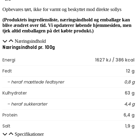
Opbevares tørt, ikke for varmt og beskyttet mod direkte sollys
(Produktets ingrediensliste, næringsindhold og emballage kan
blive ændret over tid. Vi opdaterer løbende hjemmesiden, men
tjek altid emballagen på det købte produkt.)
Næringsindhold
Næringsindhold pr. 100g
Energi
1627 kJ / 386 kcal
Fedt
12 g
– heraf mættede fedtsyrer
0,8 g
Kulhydrater
63 g
– heraf sukkerarter
4,4 g
Protein
6,4 g
Salt
1,9 g
Specifikationer