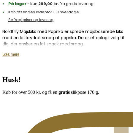
På lager
- Kun
299,00
kr.
fra gratis levering
Kan afsendes indenfor 1-3 hverdage
Se fragtpriser og levering
Nordthy Majskiks med Paprika er sprøde majsbaserede kiks
med en let krydret smag af paprika. De er et oplagt valg til
dig, der ønsker en let snack med smag.
Den karakteristiske paprika giver en mild, røget
Læs mere
smagsnuance, der passer godt til både sommerens udflugter
og hyggelige stunder indendørs i vintermånederne. Spis dem
som de er, eller brug dem som en del af en snacktallerken
Husk!
med dip og grøntsager.
Køb for over 500 kr. og få en
gratis
slikpose 170 g.