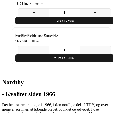
18,95
kr.
•
175 gram
−
+
TILFØJ TIL KURV
Nordthy Nøddemix - Crispy Mix
14,95
kr.
•
80 gram
−
+
TILFØJ TIL KURV
Nordthy
- Kvalitet siden 1966
Det hele startede tilbage i 1966, i den nordlige del af THY, og over
årene er sortimentet løbende blevet udviklet og udvidet. I dag