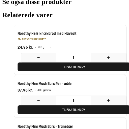
Se også disse produkter
Relaterede varer
Nordthy Hele knækbrød med Havsalt
SMART GENLUK BØTTE
24,95
kr.
•
220 gram
−
+
TILFØJ TIL KURV
Nordthy Mini Müsli Bars Rør - æble
37,95
kr.
•
400 gram
−
+
TILFØJ TIL KURV
Nordthy Mini Müsli Bars - Tranebær