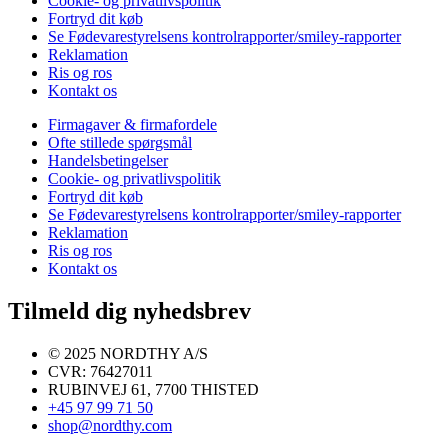
Cookie- og privatlivspolitik
Fortryd dit køb
Se Fødevarestyrelsens kontrolrapporter/smiley-rapporter
Reklamation
Ris og ros
Kontakt os
Firmagaver & firmafordele
Ofte stillede spørgsmål
Handelsbetingelser
Cookie- og privatlivspolitik
Fortryd dit køb
Se Fødevarestyrelsens kontrolrapporter/smiley-rapporter
Reklamation
Ris og ros
Kontakt os
Tilmeld dig nyhedsbrev
© 2025 NORDTHY A/S
CVR: 76427011
RUBINVEJ 61, 7700 THISTED
+45 97 99 71 50
shop@nordthy.com