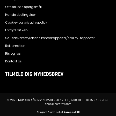
Ofte stillede spørgsmål
Handelsbetingelser
Cookie- og privatlivspolitik
Fortryd dit køb
Se Fødevarestyrelsens kontrolrapporter/smiley-rapporter
Reklamation
Ris og ros
Kontakt os
TILMELD DIG NYHEDSBREV
© 2025 NORDTHY A/S
CVR: 76427011
RUBINVEJ 61, 7700 THISTED
+45 97 99 71 50
shop@nordthy.com
Designet & udviklet af
Kompas360