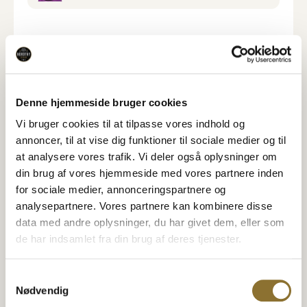
Varedeklaration
Næringsindhold
Denne hjemmeside bruger cookies
Vi bruger cookies til at tilpasse vores indhold og
Specifikationer
annoncer, til at vise dig funktioner til sociale medier og til
at analysere vores trafik. Vi deler også oplysninger om
din brug af vores hjemmeside med vores partnere inden
for sociale medier, annonceringspartnere og
Relaterede Produkter
analysepartnere. Vores partnere kan kombinere disse
Se også disse produkter
data med andre oplysninger, du har givet dem, eller som
de har indsamlet fra din brug af deres tjenester.
Nordthy Mini Müsli Bars -
Nordthy Mini Müsli Bars -
Klassisk
Tranebær
18,95
kr.
18,95
kr.
•
150 gram
•
175 gram
Samtykkevalg
Nødvendig
−
+
−
+