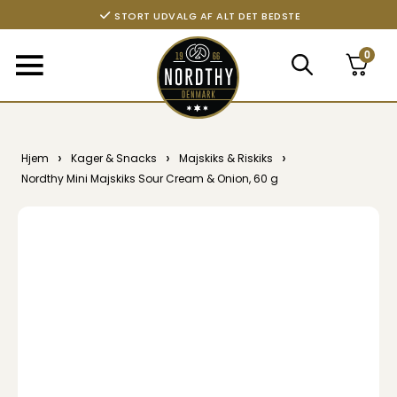
STORT UDVALG AF ALT DET BEDSTE
0
›
›
›
Hjem
Kager & Snacks
Majskiks & Riskiks
Nordthy Mini Majskiks Sour Cream & Onion, 60 g