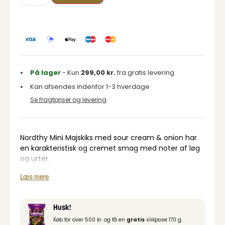
På lager
- Kun
299,00
kr.
fra gratis levering
Kan afsendes indenfor 1-3 hverdage
Se fragtpriser og levering
Nordthy Mini Majskiks med sour cream & onion har
en karakteristisk og cremet smag med noter af løg
og urter.
De små runde kiks er sprøde og lette, hvilket gør
Læs mere
dem ideelle som snack til både hverdag og festlige
anledninger. Denne variant passer godt til vinterens
indendørshygge og sommerens picnic.
Husk!
Køb for over 500 kr. og få en
gratis
slikpose 170 g.