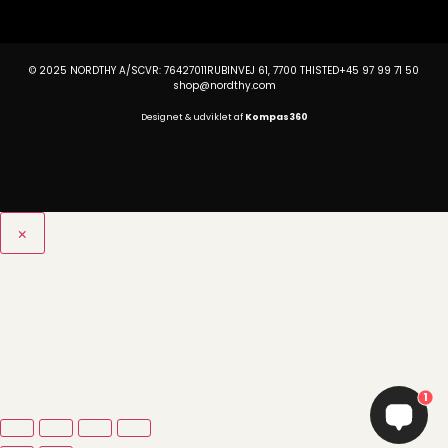
© 2025 NORDTHY A/S
CVR: 76427011
RUBINVEJ 61, 7700 THISTED
+45 97 99 71 50
shop@nordthy.com
Designet & udviklet af
Kompas360
×
1