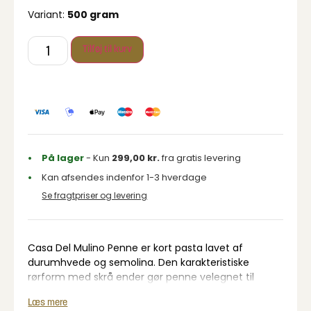
Variant:
500 gram
Tilføj til kurv
På lager
- Kun
299,00
kr.
fra gratis levering
Kan afsendes indenfor 1-3 hverdage
Se fragtpriser og levering
Casa Del Mulino Penne er kort pasta lavet af
durumhvede og semolina. Den karakteristiske
rørform med skrå ender gør penne velegnet til
retter, hvor saucen skal samle sig i pastaen.
Læs mere