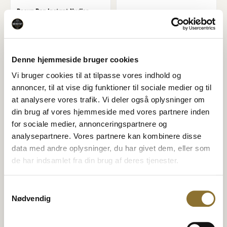
Reeva Bag Instant Nudler
kylling, 5-pack
NUDLER MED KYLLINGSMAG
Hotdog brød, 4 stk.
25,95
kr.
14,95
kr.
•
300 gram
•
250 gram
−
+
−
+
Denne hjemmeside bruger cookies
Vi bruger cookies til at tilpasse vores indhold og
TILFØJ TIL KURV
TILFØJ TIL KURV
annoncer, til at vise dig funktioner til sociale medier og til
at analysere vores trafik. Vi deler også oplysninger om
Mia Lykke Himalaya Salt
din brug af vores hjemmeside med vores partnere inden
Taste of Nature Kikærter
krydderi
for sociale medier, annonceringspartnere og
9,95
kr.
29,95
kr.
•
400 gram
•
130 gram
analysepartnere. Vores partnere kan kombinere disse
−
+
−
+
data med andre oplysninger, du har givet dem, eller som
de har indsamlet fra din brug af deres tjenester.
TILFØJ TIL KURV
TILFØJ TIL KURV
Samtykkevalg
Nødvendig