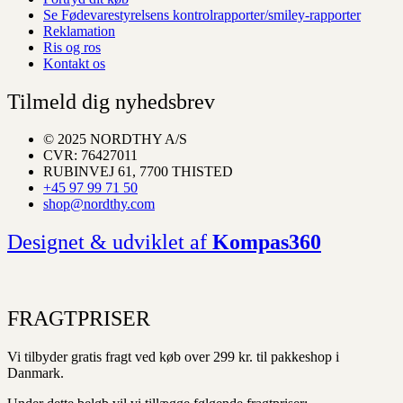
Se Fødevarestyrelsens kontrolrapporter/smiley-rapporter
Reklamation
Ris og ros
Kontakt os
Tilmeld dig nyhedsbrev
© 2025 NORDTHY A/S
CVR: 76427011
RUBINVEJ 61, 7700 THISTED
+45 97 99 71 50
shop@nordthy.com
Designet & udviklet af
Kompas360
FRAGTPRISER
Vi tilbyder gratis fragt ved køb over 299 kr. til pakkeshop i
Danmark.