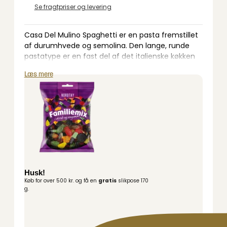
Se fragtpriser og levering
Casa Del Mulino Spaghetti er en pasta fremstillet
af durumhvede og semolina. Den lange, runde
pastatype er en fast del af det italienske køkken
og bruges i et væld af traditionelle retter.
Læs mere
Spaghetti har en mild smag af hvede og en fast
konsistens efter kogning, hvilket gør den velegnet
til både lette og fyldige saucer. Den glatte
overflade gør pastaen ideel til eksempelvis
tomatbaserede saucer, pesto eller klassiske retter
som carbonara og bolognese.
Pastaen koges i 8–10 minutter og kan serveres til
både hverdagens hurtige måltider og større
Husk!
middage med familie og gæster. Den store pakke
Køb for over 500 kr. og få en
gratis
slikpose 170
på 1000 g gør det nemt at tilberede mad til flere
g.
personer.
Server Casa Del Mulino Spaghetti med en god
pastasauce.