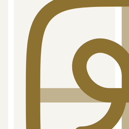
Brugsanvisning:
Bring vandet i kog, ca. 1 liter
vand pr. 100 g spaghetti. Tilsæt salt og pasta, rør
rundt. Koges 8-10 minutter. Si vandet fra og
server.