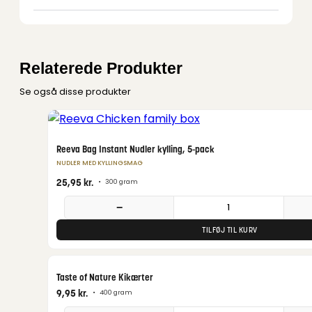
Relaterede Produkter
Se også disse produkter
Reeva Bag Instant Nudler kylling, 5-pack
NUDLER MED KYLLINGSMAG
25,95
kr.
•
300 gram
−
TILFØJ TIL KURV
Taste of Nature Kikærter
9,95
kr.
•
400 gram