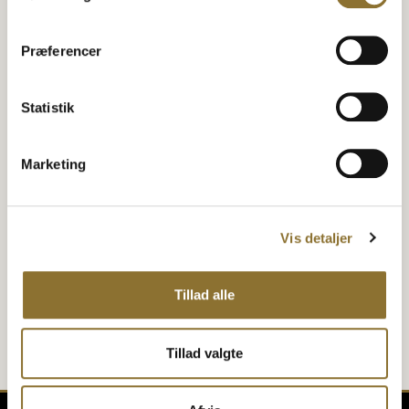
TILFØJ TIL KURV
TILFØJ TIL KURV
Præferencer
Mia Lykke Black Pepper
Mia Lykke Chili & Garlic
krydderi
krydderi
Statistik
SORT PEBER
CHILI OG HVIDLØG
29,95
kr.
29,95
kr.
•
90 gram
•
130 gram
Marketing
−
+
−
+
TILFØJ TIL KURV
TILFØJ TIL KURV
Vis detaljer
Tillad alle
Tillad valgte