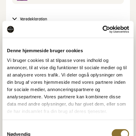
dine yndlingsnudler med dig og nyde dem hvor som
helst og når som helst – perfekt til en travl hverdag
eller når lysten til noget velsmagende melder sig.
Varedeklaration
Tilberedning:
Fjern låget halvt og tilsæt krydderiblanding og
Næringsindhold
tørrede grøntsager.
Tilsæt 400 ml kogende vand og rør godt
Denne hjemmeside bruger cookies
rundt.
Specifikationer
Vi bruger cookies til at tilpasse vores indhold og
Luk låget og vent 5 min, rør godt inden
annoncer, til at vise dig funktioner til sociale medier og til
servering.
at analysere vores trafik. Vi deler også oplysninger om
din brug af vores hjemmeside med vores partnere inden
Relaterede Produkter
for sociale medier, annonceringspartnere og
Se også disse produkter
analysepartnere. Vores partnere kan kombinere disse
data med andre oplysninger, du har givet dem, eller som
Mia Lykke Sea Salt krydderi
de har indsamlet fra din brug af deres tjenester.
HAVSALT I KRYDDERIKVÆRN
Hotdog brød, 4 stk.
14,95
kr.
29,95
kr.
•
250 gram
•
190 gram
Samtykkevalg
Nødvendig
−
+
−
+