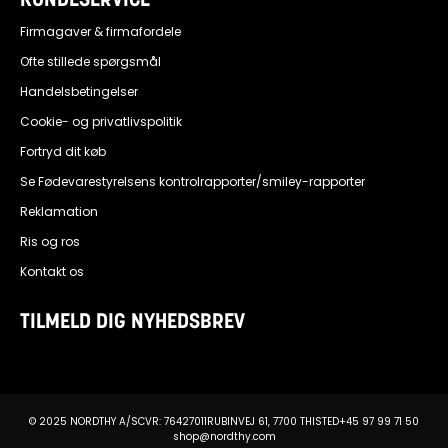
KUNDESERVICE
Firmagaver & firmafordele
Ofte stillede spørgsmål
Handelsbetingelser
Cookie- og privatlivspolitik
Fortryd dit køb
Se Fødevarestyrelsens kontrolrapporter/smiley-rapporter
Reklamation
Ris og ros
Kontakt os
TILMELD DIG NYHEDSBREV
© 2025 NORDTHY A/S
CVR: 76427011
RUBINVEJ 61, 7700 THISTED
+45 97 99 71 50
shop@nordthy.com