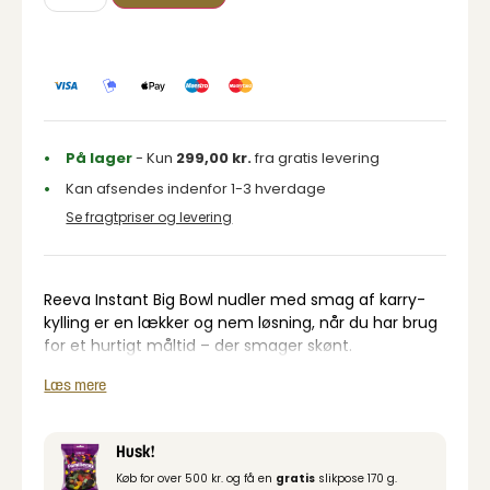
På lager
- Kun
299,00
kr.
fra gratis levering
Kan afsendes indenfor 1-3 hverdage
Se fragtpriser og levering
Reeva Instant Big Bowl nudler med smag af karry-
kylling er en lækker og nem løsning, når du har brug
for et hurtigt måltid – der smager skønt.
De møre nudler kombineret med tørrede
Læs mere
grøntsager og grønt giver en fyldig og autentisk
smagsoplevelse.
Den smagsrige bouillon skaber en dybde i retten og
Husk!
med den praktiske emballage kan du nemt tage
Køb for over 500 kr. og få en
gratis
slikpose 170 g.