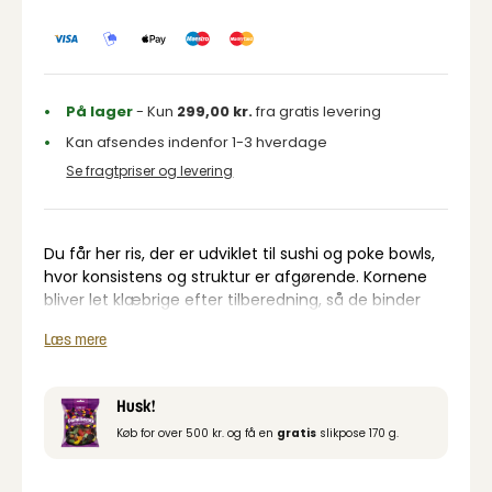
På lager
- Kun
299,00
kr.
fra gratis levering
Kan afsendes indenfor 1-3 hverdage
Se fragtpriser og levering
Du får her ris, der er udviklet til sushi og poke bowls,
hvor konsistens og struktur er afgørende. Kornene
bliver let klæbrige efter tilberedning, så de binder
godt og giver det rette fundament til dine retter.
Læs mere
Zenmi Poke- & Sushi Rice er velegnet, når du vil lave
sushi, poke bowls eller andre retter, hvor risen skal
samle ingredienserne. Den neutrale smag gør det
Husk!
nemt at kombinere med både fisk, grøntsager og
Køb for over 500 kr. og få en
gratis
slikpose 170 g.
dressinger.
Med 500 g i posen har du en god base til flere