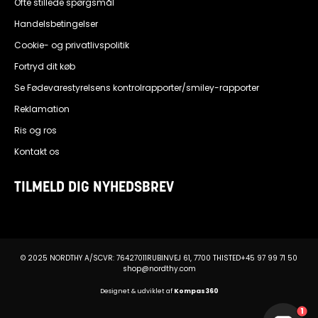
Ofte stillede spørgsmål
Handelsbetingelser
Cookie- og privatlivspolitik
Fortryd dit køb
Se Fødevarestyrelsens kontrolrapporter/smiley-rapporter
Reklamation
Ris og ros
Kontakt os
TILMELD DIG NYHEDSBREV
© 2025 NORDTHY A/S
CVR: 76427011
RUBINVEJ 61, 7700 THISTED
+45 97 99 71 50
shop@nordthy.com
Designet & udviklet af
Kompas360
1