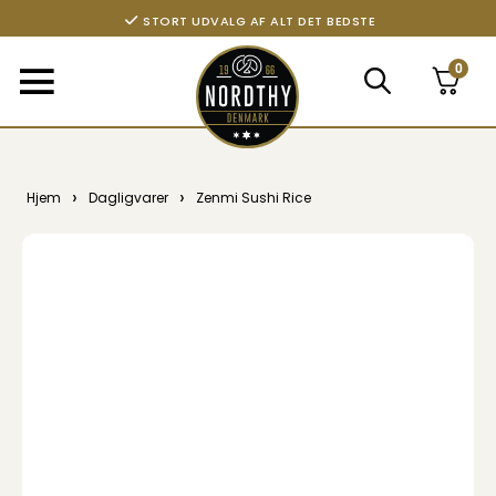
STORT UDVALG AF ALT DET BEDSTE
0
›
›
Hjem
Dagligvarer
Zenmi Sushi Rice