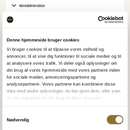
måltider, uanset om du laver mad til hverdag eller
Varedeklaration
gæster.
Tilberedning, 4 personer
Næringsindhold
4 dl ris
6 dl vand
Denne hjemmeside bruger cookies
Specifikationer
1/2 dl riseddike
Vi bruger cookies til at tilpasse vores indhold og
2 spsk sukker
annoncer, til at vise dig funktioner til sociale medier og til
1 tsk salt
at analysere vores trafik. Vi deler også oplysninger om
Kom risene i en skål og skyld forsigtigt risene med
din brug af vores hjemmeside med vores partnere inden
Relaterede Produkter
flere hold vand indtil vandet er klart. Lad risene
for sociale medier, annonceringspartnere og
dryppe af i en si. Kom ris og vand i en gryde og kog
Se også disse produkter
analysepartnere. Vores partnere kan kombinere disse
ved svag varme 10-12 minutter. Tag gryden af
varmen og lad risene hvile 10 minutter under låg.
data med andre oplysninger, du har givet dem, eller som
Mega Burgerboller, 4 stk.
Mia Lykke Pizza Mix krydderi
Opløs sukker og salt i riseddiken og rør forsigtigt
de har indsamlet fra din brug af deres tjenester.
BURGERBOLLER MED SESAM
PIZZAKRYDDERI
eddikeblandingen i risene. Lad risene køle af inden
14,95
kr.
29,95
kr.
•
300 gram
•
135 gram
brug.
Samtykkevalg
−
+
−
+
Nødvendig
TILFØJ TIL KURV
TILFØJ TIL KURV