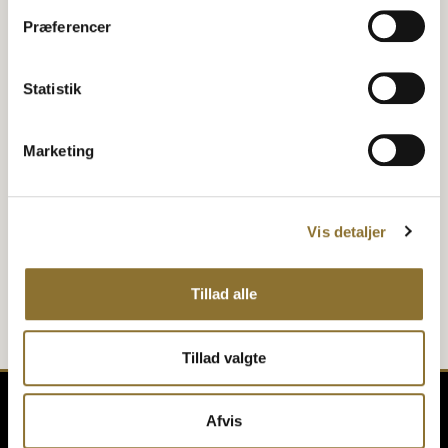
Præferencer
Mia Lykke Barbecue krydderi
Nordthy Ahornsirup
SKØN KRYDDERIBLANDING I KVÆRN
ØKOLOGISK
Statistik
29,95
kr.
43,95
kr.
•
160 gram
•
250 ml
−
+
−
+
Marketing
TILFØJ TIL KURV
TILFØJ TIL KURV
Vis detaljer
Tillad alle
Tillad valgte
Afvis