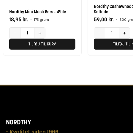
POPULÆR
Nordthy Cashewnødde
Nordthy Mini Müsli Bars - Æble
Saltede
18,95
kr.
59,00
kr.
•
175 gram
•
300 gr
−
+
−
+
TILFØJ TIL KURV
TILFØJ TIL
NORDTHY
- Kvalitet siden 1966