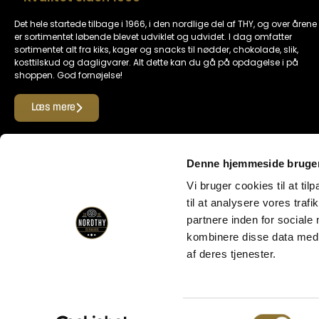
Det hele startede tilbage i 1966, i den nordlige del af THY, og over årene
er sortimentet løbende blevet udviklet og udvidet. I dag omfatter
sortimentet alt fra kiks, kager og snacks til nødder, chokolade, slik,
kosttilskud og dagligvarer. Alt dette kan du gå på opdagelse i på
shoppen. God fornøjelse!
Læs mere
Find os her
Denne hjemmeside bruger
Vi bruger cookies til at til
til at analysere vores tra
Her kan du betale med
partnere inden for sociale
kombinere disse data med a
af deres tjenester.
Samtykkevalg