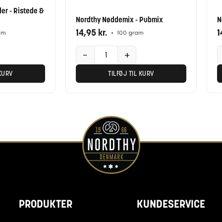
POPULÆR
r - Ristede &
Nordthy Nøddemix - Pubmix
N
14,95
kr.
1
am
•
100 gram
−
+
 KURV
TILFØJ TIL KURV
PRODUKTER
KUNDESERVICE