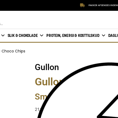
PAKKER AFSENDES INDEN
SLIK & CHOKOLADE
PROTEIN, ENERGI & KOSTTILSKUD
DAGL
 – Choco Chips
Gullon
Gullon Glutenfri 
Småkage med chokol
21,95
kr.