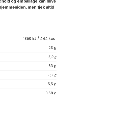
dhold og emballage kan blive
hjemmesiden, men tjek altid
1850 kJ / 444 kcal
23 g
6,0 g
63 g
0,7 g
5,5 g
0,58 g