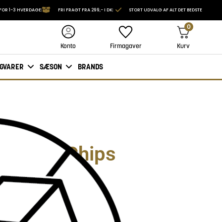
FOR 1-3 HVERDAGE
FRI FRAGT FRA 299,- I DK
STORT UDVALG AF ALT DET BEDSTE
0
Firmagaver
Kurv
Konto
IGVARER
SÆSON
BRANDS
– Choco Chips
adestykker