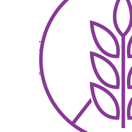
På lager
- Kun
299,00
kr.
fra gratis leveri
Kan afsendes indenfor 1-3 hverdage
•
Se
Gullon Glutenfri Choco Chips.
Husk!
Køb for over 500 
få en
gratis
slikp
170 g.