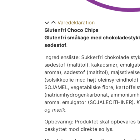
Varedeklaration
Glutenfri Choco Chips
Glutenfri småkage med chokoladestykker
sødestof
.
Ingrediensliste: Sukkerfri chokolade s
sødestof (maltitol), kakaosmør, emulga
aroma), sødestof (maltitol), majsstivelse
(solsikkeolie med højt oleinsyreindhold)
SOJAMEL, vegetabilske fibre, kartoffels
(natriumhydrogenkarbonat, ammoniumhy
aroma, emulgator (SOJALECITHINER).
K
og mælk.
Opbevaring: Produktet skal opbevares tø
beskyttet mod direkte sollys.