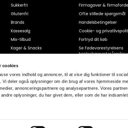
Sukkerfri
Firmagaver & firmaforde
Glutenfri
Ofte stillede spørgsmål
Brands
Handelsbetingelser
Kassesalg
Cookie- og privatlivspolit
Mix-tilbud
Fortryd dit køb
Kager & Snacks
Se Fødevarestyrelsens
kontrolrapporter/smiley
Slik & Chokolade
rapporter
Protein, Energi & Kosttilskud
 cookies
Reklamation
Dagligvarer
passe vores indhold og annoncer, til at vise dig funktioner til soci
Ris og ros
fik. Vi deler også oplysninger om din brug af vores hjemmeside m
Kiks & kager
Kontakt os
 medier, annonceringspartnere og analysepartnere. Vores partne
ndre oplysninger, du har givet dem, eller som de har indsamlet 