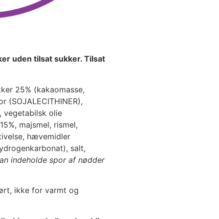
 uden tilsat sukker. Tilsat
tykker 25% (kakaomasse,
tor (SOJALECITHINER),
, vegetabilsk olie
 15%, majsmel, rismel,
tivelse, hævemidler
drogenkarbonat), salt,
an indeholde spor af nødder
rt, ikke for varmt og