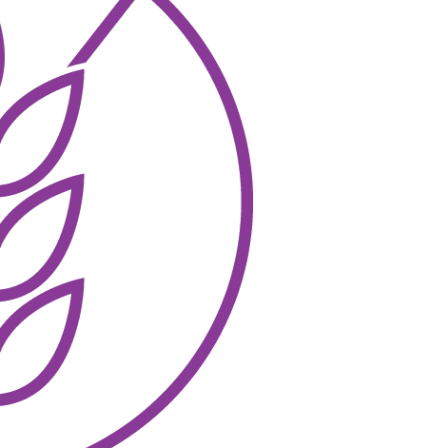
ng
 fragtpriser og levering
kr. og
ose