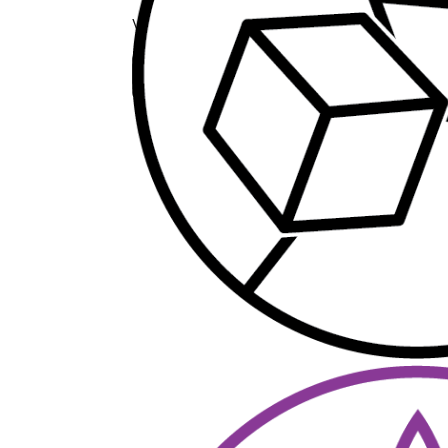
Variant:
125 gram
Tilføj til kurv