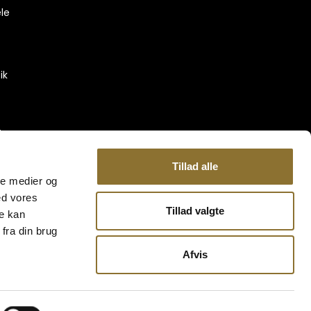
le
ik
-
Tillad alle
ale medier og
ed vores
Tillad valgte
re kan
fra din brug
Afvis
0
1