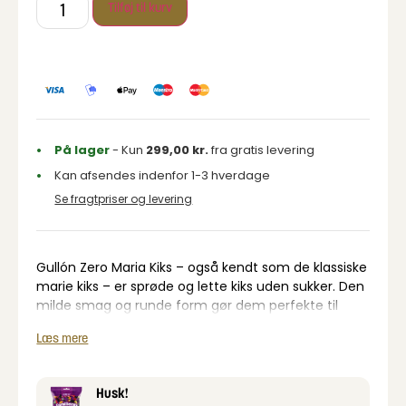
Tilføj til kurv
På lager
- Kun
299,00
kr.
fra gratis levering
Kan afsendes indenfor 1-3 hverdage
Se fragtpriser og levering
Gullón Zero Maria Kiks – også kendt som de klassiske
marie kiks – er sprøde og lette kiks uden sukker. Den
milde smag og runde form gør dem perfekte til
både børn og voksne.
Læs mere
Prøv dem f.eks. sammen med vores
sukkerfrie
skumfiduser
og rist dem over bål for en hyggelig og
sød oplevelse – helt uden sukker.
Husk!