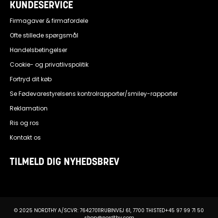
KUNDESERVICE
Firmagaver & firmafordele
Ofte stillede spørgsmål
Handelsbetingelser
Cookie- og privatlivspolitik
Fortryd dit køb
Se Fødevarestyrelsens kontrolrapporter/smiley-rapporter
Reklamation
Ris og ros
Kontakt os
TILMELD DIG NYHEDSBREV
© 2025 NORDTHY A/S
CVR: 76427011
RUBINVEJ 61, 7700 THISTED
+45 97 99 71 50
shop@nordthy.com