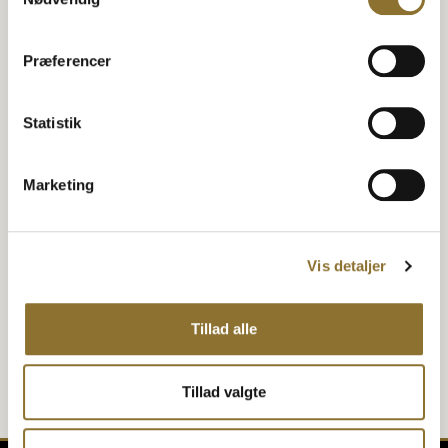
−
+
−
+
Præferencer
TILFØJ TIL KURV
TILFØJ TIL KURV
Statistik
Nordthy Mini Müsli Bars Rør -
Nordthy Premium Nødder -
abrikos
favorit mix
37,95
kr.
28,95
kr.
•
400 gram
•
150 gram
Marketing
−
+
−
+
TILFØJ TIL KURV
TILFØJ TIL KURV
Vis detaljer
Tillad alle
Tillad valgte