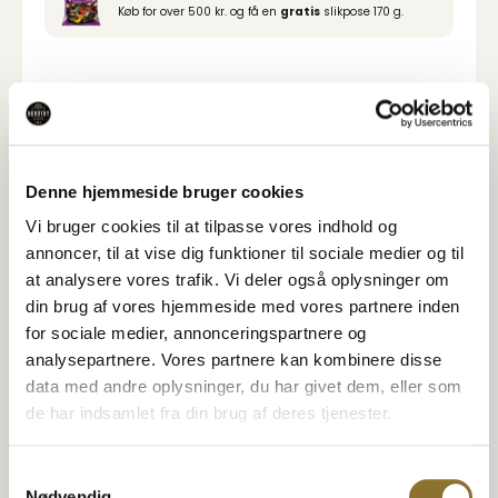
Køb for over 500 kr. og få en
gratis
slikpose 170 g.
Varedeklaration
Næringsindhold
Denne hjemmeside bruger cookies
Specifikationer
Vi bruger cookies til at tilpasse vores indhold og
annoncer, til at vise dig funktioner til sociale medier og til
at analysere vores trafik. Vi deler også oplysninger om
din brug af vores hjemmeside med vores partnere inden
for sociale medier, annonceringspartnere og
Relaterede Produkter
analysepartnere. Vores partnere kan kombinere disse
Se også disse produkter
data med andre oplysninger, du har givet dem, eller som
de har indsamlet fra din brug af deres tjenester.
Nordthy Hele knækbrød med
Hvidløg & urter
Nordthy Mini Müsli Bars -
SMART GENLUK BØTTE
Tranebær
Samtykkevalg
24,95
kr.
18,95
kr.
Nødvendig
•
220 gram
•
175 gram