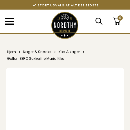
STORT UDVALG AF ALT DET BEDSTE
0
›
›
›
Hjem
Kager & Snacks
Kiks & kager
Gullon ZERO Sukkerfrie Maria Kiks