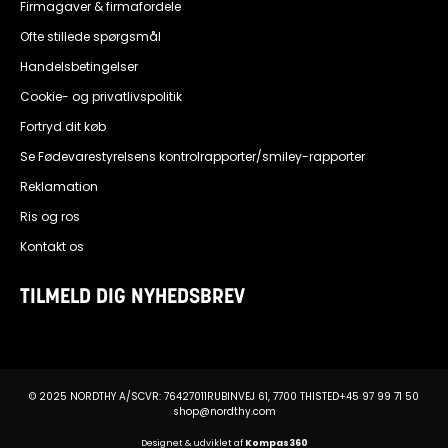
Firmagaver & firmafordele
Ofte stillede spørgsmål
Handelsbetingelser
Cookie- og privatlivspolitik
Fortryd dit køb
Se Fødevarestyrelsens kontrolrapporter/smiley-rapporter
Reklamation
Ris og ros
Kontakt os
TILMELD DIG NYHEDSBREV
© 2025 NORDTHY A/S
CVR: 76427011
RUBINVEJ 61, 7700 THISTED
+45 97 99 71 50
shop@nordthy.com
Designet & udviklet af
Kompas360