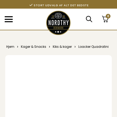
STORT UDVALG AF ALT DET BEDSTE
0
›
›
›
Hjem
Kager & Snacks
Kiks & kager
Loacker Quadratini