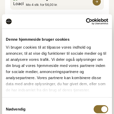
Mix 4 stk. for
56,00
kr.
Varedeklaration
Næringsindhold
Denne hjemmeside bruger cookies
Vi bruger cookies til at tilpasse vores indhold og
Specifikationer
annoncer, til at vise dig funktioner til sociale medier og til
at analysere vores trafik. Vi deler også oplysninger om
din brug af vores hjemmeside med vores partnere inden
for sociale medier, annonceringspartnere og
analysepartnere. Vores partnere kan kombinere disse
Relaterede Produkter
data med andre oplysninger, du har givet dem, eller som
Se også disse produkter
de har indsamlet fra din brug af deres tjenester.
Nordthy Premium Nødder -
Nordthy Premium Nødder -
favorit mix
salty mix
Samtykkevalg
28,95
kr.
28,95
kr.
•
150 gram
•
150 gram
Nødvendig