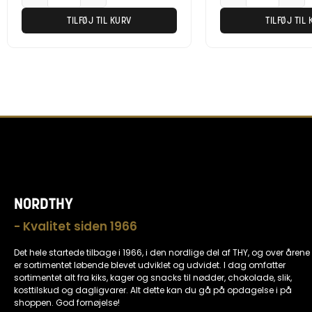
TILFØJ TIL KURV
TILFØJ TIL
NORDTHY
- Kvalitet siden 1966
Det hele startede tilbage i 1966, i den nordlige del af THY, og over årene
er sortimentet løbende blevet udviklet og udvidet. I dag omfatter
sortimentet alt fra kiks, kager og snacks til nødder, chokolade, slik,
kosttilskud og dagligvarer. Alt dette kan du gå på opdagelse i på
shoppen. God fornøjelse!