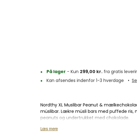
På lager
- Kun
299,00
kr.
fra gratis leveri
Kan afsendes indenfor 1-3 hverdage
•
Se
Nordthy XL Muslibar Peanut & mælkechokolad
müslibar. Lækre müsli bars med puffede ris,
peanuts og undertrukket med chokolade.
Få sulten mellem måltiderne mættet og nyd 
Læs mere
hverdagen. De kommer som en praktisk, enke