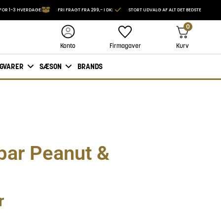
FOR 1-3 HVERDAGE
FRI FRAGT FRA 299,- I DK
STORT UDVALG AF ALT DET BEDSTE
0
Firmagaver
Kurv
Konto
IGVARER
SÆSON
BRANDS
bar Peanut &
r