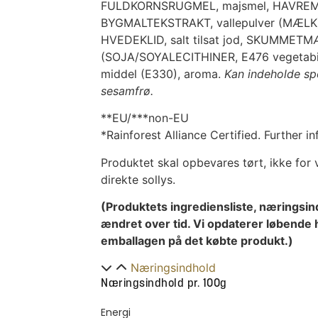
FULDKORNSRUGMEL, majsmel, HAVREMEL
BYGMALTEKSTRAKT, vallepulver (MÆLK)
HVEDEKLID, salt tilsat jod, SKUMMET
(SOJA/SOYALECITHINER, E476 vegetabil
middel (E330), aroma.
Kan indeholde sp
sesamfrø.
**EU/***non-EU
*Rainforest Alliance Certified. Further in
Produktet skal opbevares tørt, ikke for
direkte sollys.
(Produktets ingrediensliste, næringsin
ændret over tid. Vi opdaterer løbende 
emballagen på det købte produkt.)
Næringsindhold
Næringsindhold pr. 100g
Energi