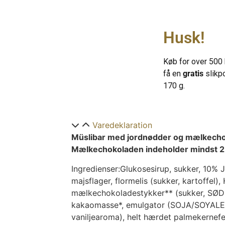
tage en med dig, når du er på farten.
Husk!
Køb for over 500 
få en
gratis
slikp
170 g.
Varedeklaration
Müslibar med jordnødder og mælkech
Mælkechokoladen indeholder mindst 2
Ingredienser:Glukosesirup, sukker, 10%
majsflager, flormelis (sukker, kartoffel
mælkechokoladestykker** (sukker, S
kakaomasse*, emulgator (SOJA/SOYALEC
vaniljearoma), helt hærdet palmekernefe