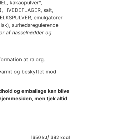
, kakaopulver*,
, HVEDEFLAGER, salt,
MÆLKSPULVER, emulgatorer
sk), surhedsregulerende
or af hasselnødder og
formation at ra.org.
 varmt og beskyttet mod
dhold og emballage kan blive
hjemmesiden, men tjek altid
1650 kJ/ 392 kcal