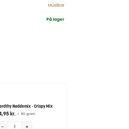
Müslibar
På lager
ordthy Nøddemix - Crispy Mix
4,95
kr.
•
80 gram
−
+