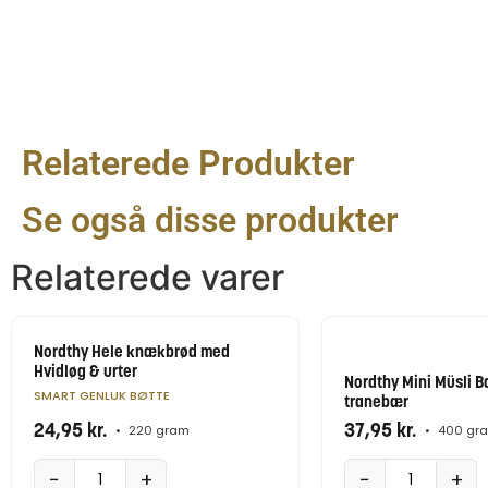
Relaterede Produkter
Se også disse produkter
Relaterede varer
Nordthy Hele knækbrød med
Hvidløg & urter
Nordthy Mini Müsli Ba
SMART GENLUK BØTTE
tranebær
24,95
kr.
37,95
kr.
•
220 gram
•
400 gr
−
+
−
+