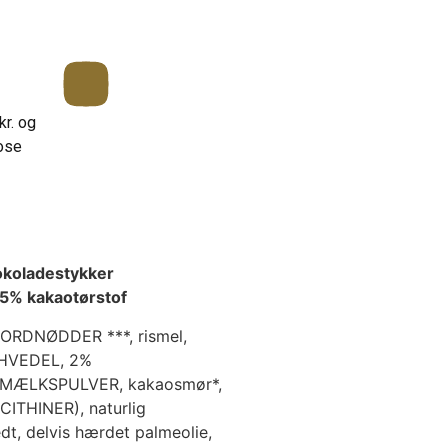
kr. og
ose
okoladestykker
5% kakaotørstof
 JORDNØDDER ***, rismel,
), HVEDEL, 2%
ØDMÆLKSPULVER, kakaosmør*,
ITHINER), naturlig
dt, delvis hærdet palmeolie,