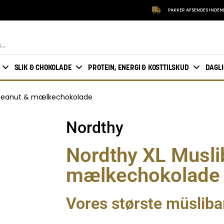
PAKKER AFSENDES INDEN
SLIK & CHOKOLADE
PROTEIN, ENERGI & KOSTTILSKUD
DAGL
r Peanut & mælkechokolade
Nordthy
Nordthy XL Musli
mælkechokolade
Vores største müsliba