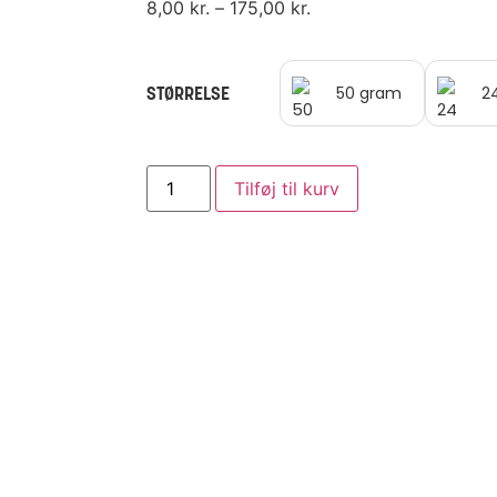
8,00
kr.
–
175,00
kr.
STØRRELSE
50 gram
24
Tilføj til kurv