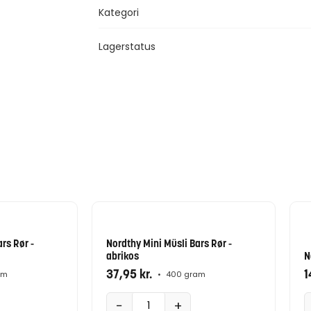
Kategori
Lagerstatus
rs Rør -
Nordthy Mini Müsli Bars Rør -
abrikos
N
37,95
kr.
1
am
•
400 gram
−
+