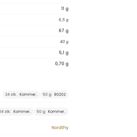
11 g
6,5 g
67 g
40 g
5,1 g
0,70 g
24 stk.:
Kommer…
50 g:
80202
24 stk.:
Kommer…
50 g:
Kommer…
Nordthy