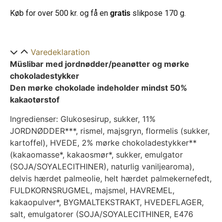
Køb for over 500 kr. og få en
gratis
slikpose 170 g.
Varedeklaration
Müslibar med jordnødder/peanøtter og mørke
chokoladestykker
Den mørke chokolade indeholder mindst 50%
kakaotørstof
Ingredienser: Glukosesirup, sukker, 11%
JORDNØDDER***, rismel, majsgryn, flormelis (sukker,
kartoffel), HVEDE, 2% mørke chokoladestykker**
(kakaomasse*, kakaosmør*, sukker, emulgator
(SOJA/SOYALECITHINER), naturlig vaniljearoma),
delvis hærdet palmeolie, helt hærdet palmekernefedt,
FULDKORNSRUGMEL, majsmel, HAVREMEL,
kakaopulver*, BYGMALTEKSTRAKT, HVEDEFLAGER,
salt, emulgatorer (SOJA/SOYALECITHINER, E476