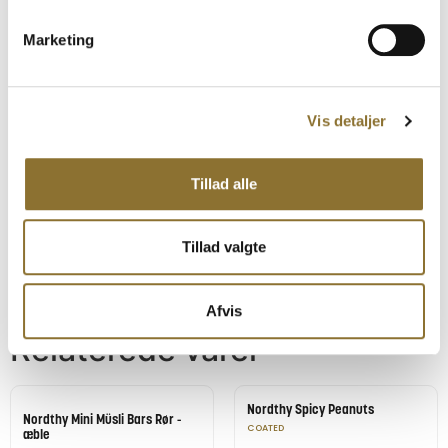
Mærke
Nordthy
Marketing
Kategori
Müslibar
Vis detaljer
Lagerstatus
På lager
Tillad alle
Relaterede Produkter
Tillad valgte
Se også disse produkter
Afvis
Relaterede varer
Nordthy Spicy Peanuts
Nordthy Mini Müsli Bars Rør -
COATED
æble