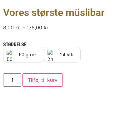
Vores største müslibar
8,00
kr.
–
175,00
kr.
STØRRELSE
50 gram
24 stk.
Tilføj til kurv