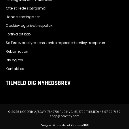
Ofte stillede spørgsmål
Handelsbetingelser
Cookie- og privatlivspolitik
Fortryd dit køb
Se Fødevarestyrelsens kontrolrapporter/smiley-rapporter
Reklamation
Ris og ros
Kontakt os
TILMELD DIG NYHEDSBREV
© 2025 NORDTHY A/S
CVR: 76427011
RUBINVEJ 61, 7700 THISTED
+45 97 99 71 50
shop@nordthy.com
Designet & udviklet af
Kompas360