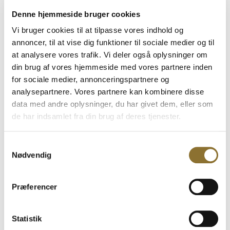
Fedt
14 g
Denne hjemmeside bruger cookies
Vi bruger cookies til at tilpasse vores indhold og
– heraf mættede fedtsyrer
4,3 g
annoncer, til at vise dig funktioner til sociale medier og til
Kulhydrater
64 g
at analysere vores trafik. Vi deler også oplysninger om
din brug af vores hjemmeside med vores partnere inden
– heraf sukkerarter
36 g
for sociale medier, annonceringspartnere og
Protein
5,1 g
analysepartnere. Vores partnere kan kombinere disse
data med andre oplysninger, du har givet dem, eller som
Salt
0,60 g
de har indsamlet fra din brug af deres tjenester.
Specifikationer
Specifikationer
Samtykkevalg
Nødvendig
Varenummer
24 stk.:
Kommer…
50 g:
80203
Præferencer
EAN
24 stk.:
Kommer…
50 g:
Kommer…
Statistik