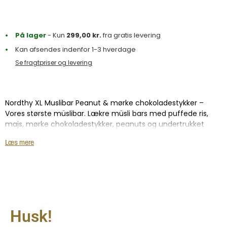
På lager
- Kun
299,00
kr.
fra gratis levering
Kan afsendes indenfor 1-3 hverdage
Se fragtpriser og levering
Nordthy XL Muslibar Peanut & mørke chokoladestykker –
Vores største müslibar. Lækre müsli bars med puffede ris,
majs, mørke chokoladestykker, peanuts og undertrukket
med chokolade. De kommer som en praktisk, enkeltpakket
Læs mere
bar, så du nemt kan tage en med dig, når du er på farten.
Husk!