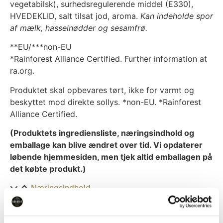
vegetabilsk), surhedsregulerende middel (E330),
HVEDEKLID, salt tilsat jod, aroma.
Kan indeholde spor
af mælk, hasselnødder og sesamfrø.
**EU/***non-EU
*Rainforest Alliance Certified. Further information at
ra.org.
Produktet skal opbevares tørt, ikke for varmt og
beskyttet mod direkte sollys. *non-EU. *Rainforest
Alliance Certified.
(Produktets ingrediensliste, næringsindhold og
emballage kan blive ændret over tid. Vi opdaterer
løbende hjemmesiden, men tjek altid emballagen på
det købte produkt.)
Næringsindhold
Næringsindhold pr. 100g
Energi
1709 kJ/ 406 kcal