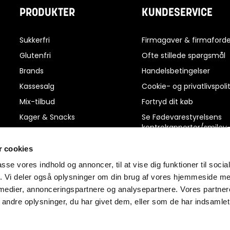
PRODUKTER
KUNDESERVICE
Sukkerfri
Firmagaver & firmaforde
Glutenfri
Ofte stillede spørgsmål
Brands
Handelsbetingelser
Kassesalg
Cookie- og privatlivspolit
Mix-tilbud
Fortryd dit køb
Kager & Snacks
Se Fødevarestyrelsens
kontrolrapporter/smiley
Slik & Chokolade
rapporter
Protein, Energi & Kosttilskud
 cookies
Reklamation
Dagligvarer
passe vores indhold og annoncer, til at vise dig funktioner til soci
Ris og ros
fik. Vi deler også oplysninger om din brug af vores hjemmeside m
Kiks & kager
Kontakt os
 medier, annonceringspartnere og analysepartnere. Vores partne
ndre oplysninger, du har givet dem, eller som de har indsamlet 