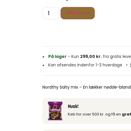
Tilføj til kurv
På lager
- Kun
299,00
kr.
fra gratis leve
Kan afsendes indenfor 1-3 hverdage
•
Nordthy Salty mix – En lækker nødde-blandi
Husk!
Køb for over 500 kr. og få en
grat