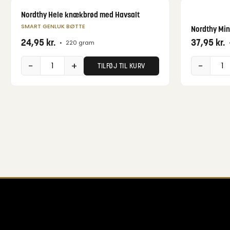
Nordthy Hele knækbrød med Havsalt
SMART GENLUK BØTTE
Nordthy Min
24,95
kr.
37,95
kr.
•
220 gram
−
+
−
TILFØJ TIL KURV