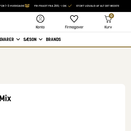
FOR 1-3 HVERDAGE
FRI FRAGT FRA 299,- I DK
STORT UDVALG AF ALT DET BEDSTE
0
Firmagaver
Kurv
Konto
IGVARER
SÆSON
BRANDS
 Mix