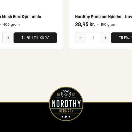
i Müsli Bars Rør - æble
Nordthy Premium Nødder - favo
28,95
kr.
•
400 gram
•
150 gram
+
−
+
TILFØJ TIL KURV
TILFØJ 