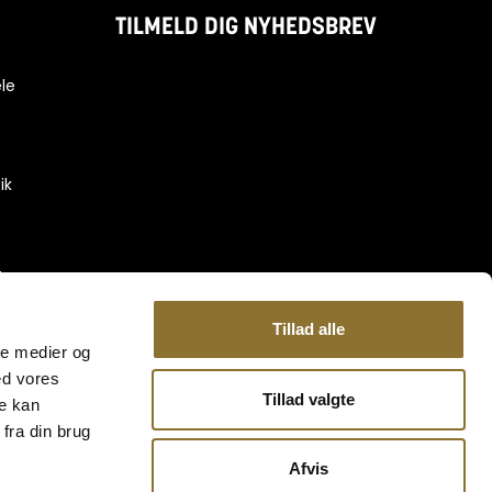
TILMELD DIG NYHEDSBREV
le
ik
-
Tillad alle
ale medier og
ed vores
Tillad valgte
re kan
fra din brug
Afvis