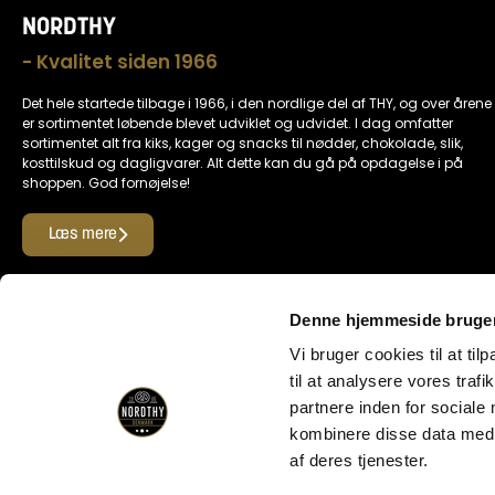
NORDTHY
- Kvalitet siden 1966
Det hele startede tilbage i 1966, i den nordlige del af THY, og over årene
er sortimentet løbende blevet udviklet og udvidet. I dag omfatter
sortimentet alt fra kiks, kager og snacks til nødder, chokolade, slik,
kosttilskud og dagligvarer. Alt dette kan du gå på opdagelse i på
shoppen. God fornøjelse!
Læs mere
Find os her
Denne hjemmeside bruger
Vi bruger cookies til at til
til at analysere vores tra
Her kan du betale med
partnere inden for sociale
kombinere disse data med a
af deres tjenester.