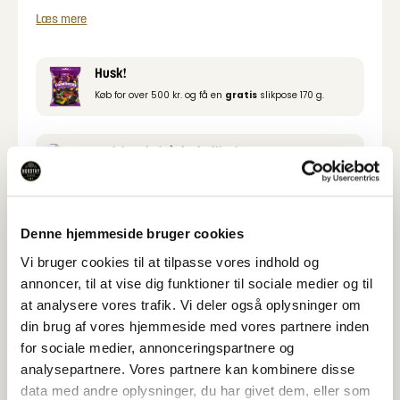
cashewnødder, jordnødder og hasselnødder, der
Læs mere
giver en dyb og fyldig smagsoplevelse. En ideel
snack til en hyggelig stund, tapasbordet eller som et
velsmagende alternativ til chips.
Husk!
Køb for over 500 kr. og få en
gratis
slikpose 170 g.
Produktet indgår i mixtilbud
Mix 5 stk. for
109,00
kr.
Denne hjemmeside bruger cookies
Varedeklaration
Vi bruger cookies til at tilpasse vores indhold og
annoncer, til at vise dig funktioner til sociale medier og til
Næringsindhold
at analysere vores trafik. Vi deler også oplysninger om
din brug af vores hjemmeside med vores partnere inden
Specifikationer
for sociale medier, annonceringspartnere og
analysepartnere. Vores partnere kan kombinere disse
data med andre oplysninger, du har givet dem, eller som