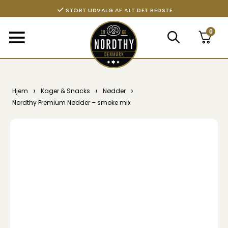
STORT UDVALG AF ALT DET BEDSTE
0
›
›
›
Hjem
Kager & Snacks
Nødder
Nordthy Premium Nødder – smoke mix