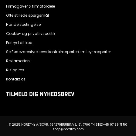
Firmagaver & firmafordele
Ofte stillede spørgsmål
Handelsbetingelser
Cookie- og privatlivspolitik
Fortryd dit køb
Se Fødevarestyrelsens kontrolrapporter/smiley-rapporter
Reklamation
Ris og ros
Kontakt os
TILMELD DIG NYHEDSBREV
© 2025 NORDTHY A/S
CVR: 76427011
RUBINVEJ 61, 7700 THISTED
+45 97 99 71 50
shop@nordthy.com