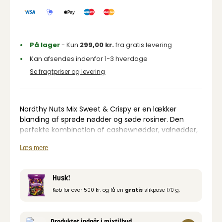
På lager
- Kun
299,00
kr.
fra gratis levering
Kan afsendes indenfor 1-3 hverdage
Se fragtpriser og levering
Nordthy Nuts Mix Sweet & Crispy er en lækker
blanding af sprøde nødder og søde rosiner. Den
perfekte kombination af cashewnødder, valnødder,
mandler og hasselnødder skaber en harmonisk
Læs mere
balance mellem knas og blød sødme. Ideel som en
snack på farten, til en hyggestund eller som et
delikat indslag på tapasbordet. En skøn blanding af
Husk!
naturlige råvarer i premium kvalitet.
Køb for over 500 kr. og få en
gratis
slikpose 170 g.
Produktet indgår i mixtilbud