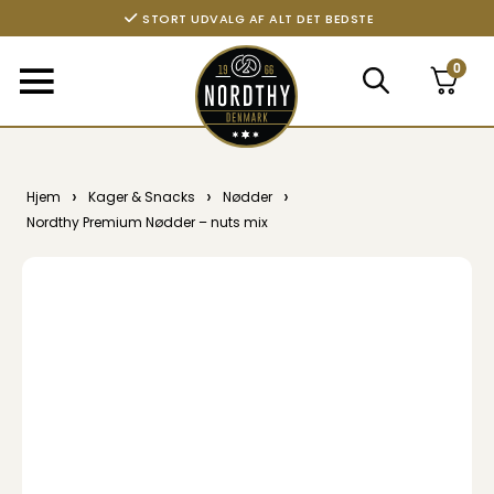
STORT UDVALG AF ALT DET BEDSTE
0
›
›
›
Hjem
Kager & Snacks
Nødder
Nordthy Premium Nødder – nuts mix