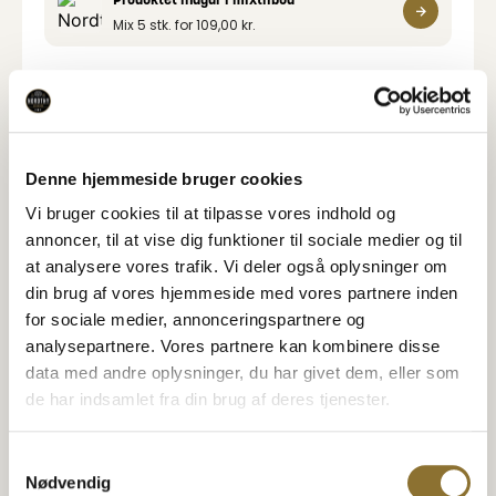
Mix 5 stk. for
109,00
kr.
Varedeklaration
Næringsindhold
Denne hjemmeside bruger cookies
Vi bruger cookies til at tilpasse vores indhold og
Specifikationer
annoncer, til at vise dig funktioner til sociale medier og til
at analysere vores trafik. Vi deler også oplysninger om
din brug af vores hjemmeside med vores partnere inden
for sociale medier, annonceringspartnere og
analysepartnere. Vores partnere kan kombinere disse
Relaterede Produkter
data med andre oplysninger, du har givet dem, eller som
Se også disse produkter
de har indsamlet fra din brug af deres tjenester.
Nordthy Toffee Bars
Nordthy Peanuts
6 PK.
RISTEDE & SALTEDE
Samtykkevalg
Nødvendig
17,95
kr.
39,95
kr.
•
150 gram
•
800 gram