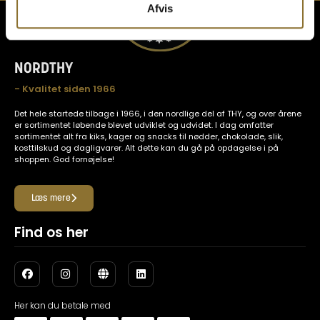
Afvis
NORDTHY
- Kvalitet siden 1966
Det hele startede tilbage i 1966, i den nordlige del af THY, og over årene
er sortimentet løbende blevet udviklet og udvidet. I dag omfatter
sortimentet alt fra kiks, kager og snacks til nødder, chokolade, slik,
kosttilskud og dagligvarer. Alt dette kan du gå på opdagelse i på
shoppen. God fornøjelse!
Læs mere
Find os her
Her kan du betale med