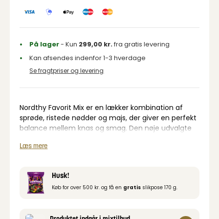
På lager
- Kun
299,00
kr.
fra gratis levering
Kan afsendes indenfor 1-3 hverdage
Se fragtpriser og levering
Nordthy Favorit Mix er en lækker kombination af
sprøde, ristede nødder og majs, der giver en perfekt
balance mellem knas og smag. Den nøje udvalgte
blanding indeholder premium kvalitet nødder,
Læs mere
herunder jordnødder, cashewnødder og mandler,
kombineret med sprøde majskorn for en ekstra
crunch. Perfekt som snack til enhver lejlighed, hvad
Husk!
enten det er til hygge, på farten eller som en del af
Køb for over 500 kr. og få en
gratis
slikpose 170 g.
et tapasbord.
Produktet indgår i mixtilbud