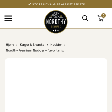
STORT UDVALG AF ALT DET BEDSTE
0
›
›
›
Hjem
Kager & Snacks
Nødder
Nordthy Premium Nødder – favorit mix