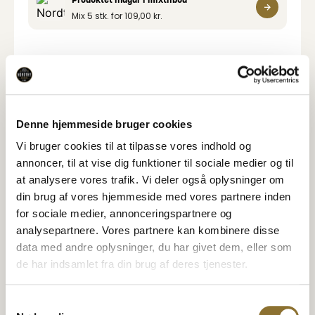
Mix 5 stk. for
109,00
kr.
Varedeklaration
Næringsindhold
Denne hjemmeside bruger cookies
Vi bruger cookies til at tilpasse vores indhold og
Specifikationer
annoncer, til at vise dig funktioner til sociale medier og til
at analysere vores trafik. Vi deler også oplysninger om
din brug af vores hjemmeside med vores partnere inden
for sociale medier, annonceringspartnere og
Relaterede Produkter
analysepartnere. Vores partnere kan kombinere disse
Se også disse produkter
data med andre oplysninger, du har givet dem, eller som
de har indsamlet fra din brug af deres tjenester.
POPULÆR
Nordthy Hele knækbrød med
Havsalt
Nordthy Mini Müsli Bars -
SMART GENLUK BØTTE
Samtykkevalg
Abrikos