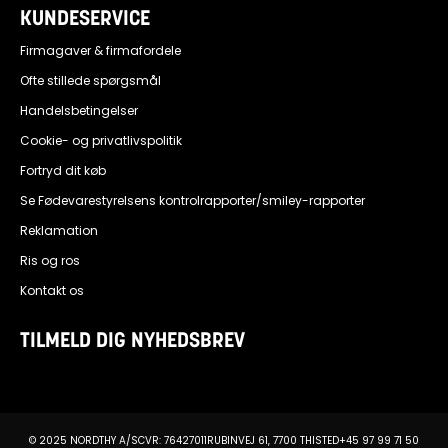
KUNDESERVICE
Firmagaver & firmafordele
Ofte stillede spørgsmål
Handelsbetingelser
Cookie- og privatlivspolitik
Fortryd dit køb
Se Fødevarestyrelsens kontrolrapporter/smiley-rapporter
Reklamation
Ris og ros
Kontakt os
TILMELD DIG NYHEDSBREV
© 2025 NORDTHY A/S
CVR: 76427011
RUBINVEJ 61, 7700 THISTED
+45 97 99 71 50