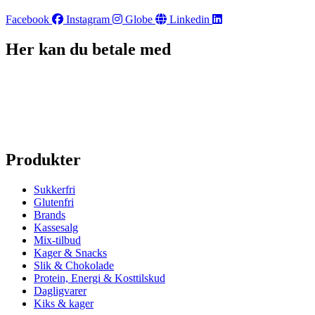
Facebook
Instagram
Globe
Linkedin
Her kan du betale med
Produkter
Sukkerfri
Glutenfri
Brands
Kassesalg
Mix-tilbud
Kager & Snacks
Slik & Chokolade
Protein, Energi & Kosttilskud
Dagligvarer
Kiks & kager