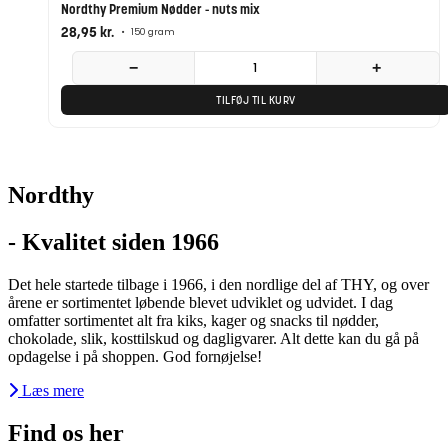
Nordthy Premium Nødder - nuts mix
28,95
kr.
•
150 gram
−
+
TILFØJ TIL KURV
Nordthy
- Kvalitet siden 1966
Det hele startede tilbage i 1966, i den nordlige del af THY, og over
årene er sortimentet løbende blevet udviklet og udvidet. I dag
omfatter sortimentet alt fra kiks, kager og snacks til nødder,
chokolade, slik, kosttilskud og dagligvarer. Alt dette kan du gå på
opdagelse i på shoppen. God fornøjelse!
Læs mere
Find os her