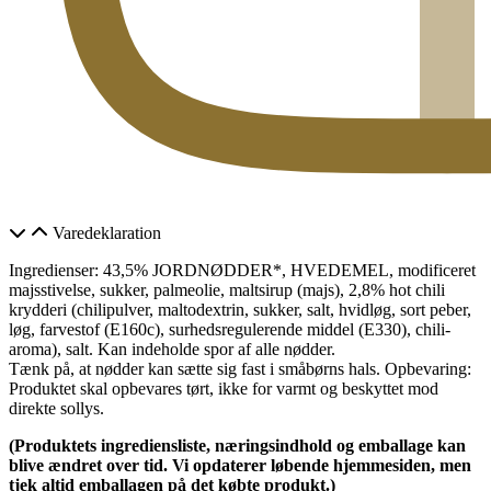
Varedeklaration
Ingredienser: 43,5% JORDNØDDER*, HVEDEMEL, modificeret
majsstivelse, sukker, palmeolie, maltsirup (majs), 2,8% hot chili
krydderi (chilipulver, maltodextrin, sukker, salt, hvidløg, sort peber,
løg, farvestof (E160c), surhedsregulerende middel (E330), chili-
aroma), salt. Kan indeholde spor af alle nødder.
Tænk på, at nødder kan sætte sig fast i småbørns hals. Opbevaring:
Produktet skal opbevares tørt, ikke for varmt og beskyttet mod
direkte sollys.
(Produktets ingrediensliste, næringsindhold og emballage kan
blive ændret over tid. Vi opdaterer løbende hjemmesiden, men
tjek altid emballagen på det købte produkt.)