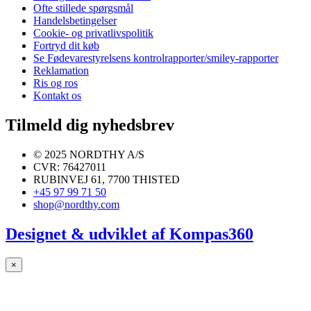
Ofte stillede spørgsmål
Handelsbetingelser
Cookie- og privatlivspolitik
Fortryd dit køb
Se Fødevarestyrelsens kontrolrapporter/smiley-rapporter
Reklamation
Ris og ros
Kontakt os
Tilmeld dig nyhedsbrev
© 2025 NORDTHY A/S
CVR: 76427011
RUBINVEJ 61, 7700 THISTED
+45 97 99 71 50
shop@nordthy.com
Designet & udviklet af
Kompas360
×