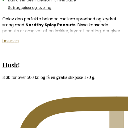
Kan afsendes indenfor 1-3 hverdage
Se fragtpriser og levering
Oplev den perfekte balance mellem sprødhed og krydret
smag med
Nordthy Spicy Peanuts
. Disse knasende
peanuts er omgivet af en lækker, krydret coating, der giver
en intens og smagsfuld oplevelse. Med sin praktiske pose på
Læs mere
600 g er denne snack ideel til enhver lejlighed – om det er til
filmaftenen, festen eller bare når du har lyst til noget lækkert
med et spicy twist.
Husk!
Køb for over 500 kr. og få en
gratis
slikpose 170 g.