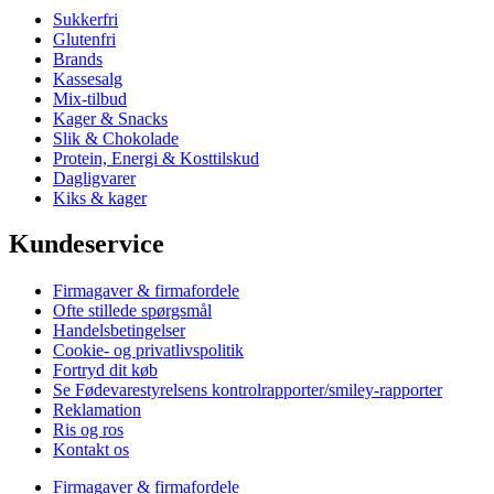
Sukkerfri
Glutenfri
Brands
Kassesalg
Mix-tilbud
Kager & Snacks
Slik & Chokolade
Protein, Energi & Kosttilskud
Dagligvarer
Kiks & kager
Kundeservice
Firmagaver & firmafordele
Ofte stillede spørgsmål
Handelsbetingelser
Cookie- og privatlivspolitik
Fortryd dit køb
Se Fødevarestyrelsens kontrolrapporter/smiley-rapporter
Reklamation
Ris og ros
Kontakt os
Firmagaver & firmafordele