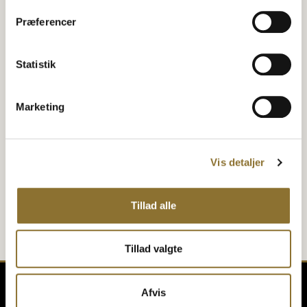
Præferencer
Elephant Pretzels Twisted
Tomatoes & Caraway Seeds
Nordthy Salt Sticks
TOMAT OG KOMMENFRØ
SMÅ SALTSTÆNGER
Statistik
14,95
kr.
17,95
kr.
•
70 gram
•
190 gram
−
+
−
+
Marketing
TILFØJ TIL KURV
TILFØJ TIL KURV
Vis detaljer
Tillad alle
Tillad valgte
Afvis