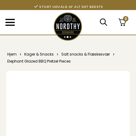
STORT UDVALG AF ALT DET BEDSTE
0
›
›
›
Hjem
Kager & Snacks
Salt snacks & Flæskesvær
Elephant Glazed BBQ Pretzel Pieces