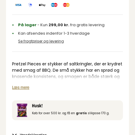
På lager
- Kun
299,00
kr.
fra gratis levering
Kan afsendes indenfor 1-3 hverdage
Se fragtpriser og levering
Pretzel Pieces er stykker af saltkringler, der er krydret
med smag af BBQ. De små stykker har en sprød og
knasende konsistens, og smagen er både stærk og
fyldig.
Læs mere
En god og sprød snack, som er perfekt til mange
lejligheder: tapas, hyggeaften, festlig lejlighed eller
bare hvis man er lidt snack sulten.
Husk!
Køb for over 500 kr. og få en
gratis
slikpose 170 g.