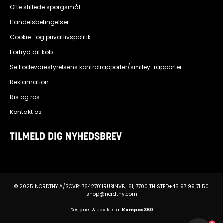
Ofte stillede spørgsmål
Handelsbetingelser
Cookie- og privatlivspolitik
Fortryd dit køb
Se Fødevarestyrelsens kontrolrapporter/smiley-rapporter
Reklamation
Ris og ros
Kontakt os
TILMELD DIG NYHEDSBREV
© 2025 NORDTHY A/S
CVR: 76427011
RUBINVEJ 61, 7700 THISTED
+45 97 99 71 50
shop@nordthy.com
Designet & udviklet af
Kompas360