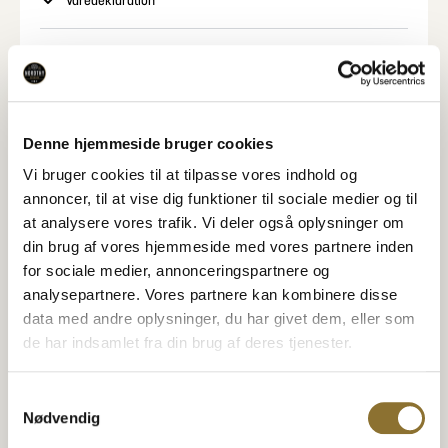
Varedeklaration
Næringsindhold
Specifikationer
Denne hjemmeside bruger cookies
Vi bruger cookies til at tilpasse vores indhold og
annoncer, til at vise dig funktioner til sociale medier og til
at analysere vores trafik. Vi deler også oplysninger om
Relaterede Produkter
din brug af vores hjemmeside med vores partnere inden
Se også disse produkter
for sociale medier, annonceringspartnere og
analysepartnere. Vores partnere kan kombinere disse
Elephant Sriracha Cheese
Elephant Pretzels Twisted
Pretzel Pieces
Caramelized onion
data med andre oplysninger, du har givet dem, eller som
PRETZELSTYKKER MED SRIRACHA OST
KARAMELLISEREDE LØG
de har indsamlet fra din brug af deres tjenester.
19,95
kr.
14,95
kr.
•
125 gram
•
70 gram
−
+
−
+
Samtykkevalg
Nødvendig
TILFØJ TIL KURV
TILFØJ TIL KURV