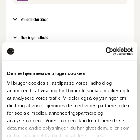
karamelliseret løg
eller
tomat og kommenfrø.
Varedeklaration
Næringsindhold
Specifikationer
Denne hjemmeside bruger cookies
Vi bruger cookies til at tilpasse vores indhold og
Relaterede Produkter
annoncer, til at vise dig funktioner til sociale medier og til
at analysere vores trafik. Vi deler også oplysninger om
Se også disse produkter
din brug af vores hjemmeside med vores partnere inden
for sociale medier, annonceringspartnere og
analysepartnere. Vores partnere kan kombinere disse
data med andre oplysninger, du har givet dem, eller som
de har indsamlet fra din brug af deres tjenester.