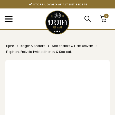
STORT UDVALG AF ALT DET BEDSTE
0
›
›
›
Hjem
Kager & Snacks
Salt snacks & Flæskesvær
Elephant Pretzels Twisted Honey & Sea salt