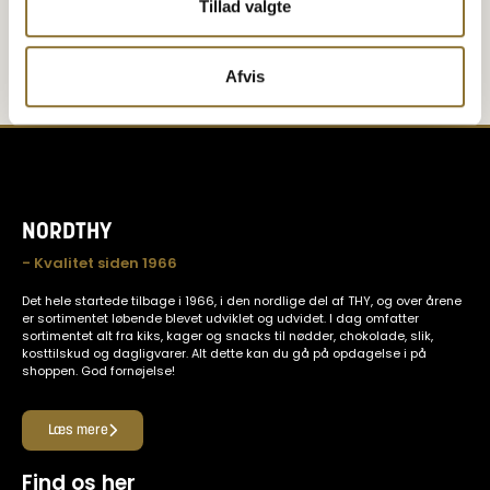
Tillad valgte
Afvis
NORDTHY
- Kvalitet siden 1966
Det hele startede tilbage i 1966, i den nordlige del af THY, og over årene
er sortimentet løbende blevet udviklet og udvidet. I dag omfatter
sortimentet alt fra kiks, kager og snacks til nødder, chokolade, slik,
kosttilskud og dagligvarer. Alt dette kan du gå på opdagelse i på
shoppen. God fornøjelse!
Læs mere
Find os her