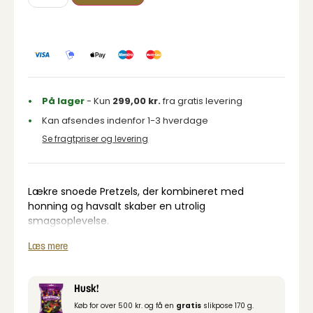
På lager
- Kun
299,00
kr.
fra gratis levering
Kan afsendes indenfor 1-3 hverdage
Se fragtpriser og levering
Lækre snoede Pretzels, der kombineret med
honning og havsalt skaber en utrolig
smagsoplevelse.
En god og sprød snack, som er perfekt mange
Læs mere
lejligheder: tapas, hyggeaften, festlig lejlighed eller
bare hvis man er lidt snack sulten.
Husk!
Vores Elephant Twisted Pretzels fås også med
Køb for over 500 kr. og få en
gratis
slikpose 170 g.