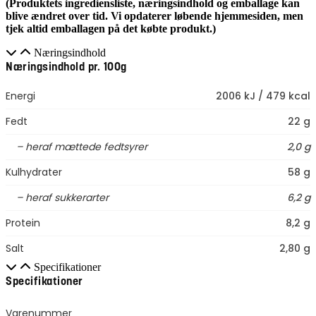
(Produktets ingrediensliste, næringsindhold og emballage kan
blive ændret over tid. Vi opdaterer løbende hjemmesiden, men
tjek altid emballagen på det købte produkt.)
Næringsindhold
Næringsindhold pr. 100g
Energi
2006 kJ / 479 kcal
Fedt
22 g
– heraf mættede fedtsyrer
2,0 g
Kulhydrater
58 g
– heraf sukkerarter
6,2 g
Protein
8,2 g
Salt
2,80 g
Specifikationer
Specifikationer
Varenummer