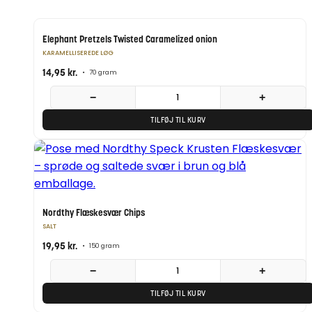
Elephant Pretzels Twisted Caramelized onion
KARAMELLISEREDE LØG
14,95
kr.
•
70 gram
−
+
TILFØJ TIL KURV
Nordthy Flæskesvær Chips
SALT
19,95
kr.
•
150 gram
−
+
TILFØJ TIL KURV