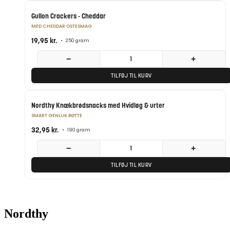
Gullon Crackers - Cheddar
MED CHEDDAR OSTESMAG
19,95
kr.
•
250 gram
−
+
TILFØJ TIL KURV
Nordthy Knækbrødsnacks med Hvidløg & urter
SMART GENLUK BØTTE
32,95
kr.
•
190 gram
−
+
TILFØJ TIL KURV
Nordthy