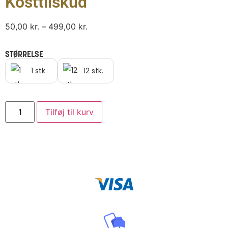
Kosttilskud
50,00
kr.
–
499,00
kr.
STØRRELSE
1 stk.
12 stk.
Tilføj til kurv