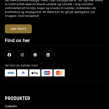
Det hele startede tilbage i 1966, i den nordlige del af THY, og over årene
er sortimentet løbende blevet udviklet og udvidet. I dag omfatter
sortimentet alt fra kiks, kager og snacks til nødder, chokolade, slik,
kosttilskud og dagligvarer. Alt dette kan du gå på opdagelse i på
shoppen. God fornøjelse!
Læs mere
Find os her
Her kan du betale med
PRODUKTER
Sukkerfri