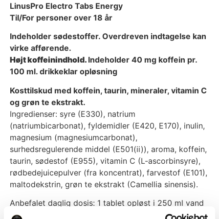
LinusPro Electro Tabs Energy
Til/For personer over 18 år
Indeholder sødestoffer. Overdreven indtagelse kan
virke afførende.
Højt koffeinindhold.
Indeholder 40 mg koffein pr.
100 ml. drikkeklar opløsning
Kosttilskud med koffein, taurin, mineraler, vitamin C
og grøn te ekstrakt.
Ingredienser: syre (E330), natrium
(natriumbicarbonat), fyldemidler (E420, E170), inulin,
magnesium (magnesiumcarbonat),
surhedsregulerende middel (E501(ii)), aroma, koffein,
taurin, sødestof (E955), vitamin C (L-ascorbinsyre),
rødbedejuicepulver (fra koncentrat), farvestof (E101),
maltodekstrin, grøn te ekstrakt (Camellia sinensis).
Anbefalet daglig dosis: 1 tablet opløst i 250 ml vand
2 gange dagligt.