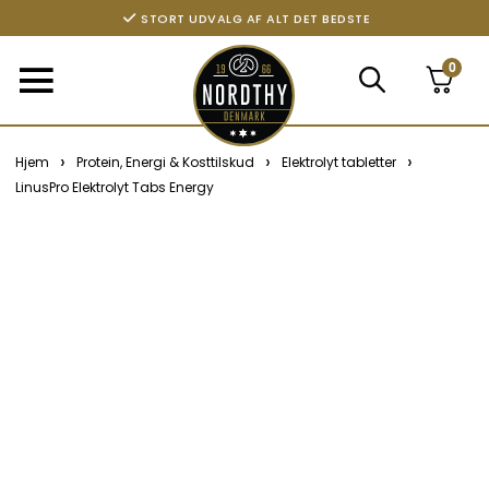
STORT UDVALG AF ALT DET BEDSTE
0
›
›
›
Hjem
Protein, Energi & Kosttilskud
Elektrolyt tabletter
LinusPro Elektrolyt Tabs Energy