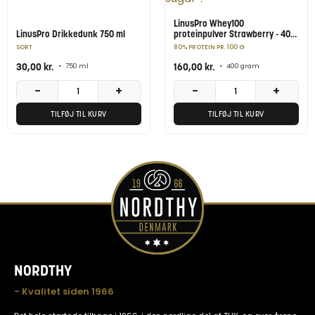
LinusPro Whey100
LinusPro Drikkedunk 750 ml
proteinpulver Strawberry - 400
g
SORT
80% PROTEIN PR. 100 G
30,00
kr.
160,00
kr.
•
750 ml
•
400 gram
−
+
−
+
TILFØJ TIL KURV
TILFØJ TIL KURV
NORDTHY
- Kvalitet siden 1966