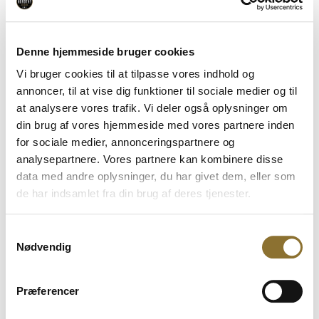
Bør ikke indtages af børn eller gravide og ammende
kvinder
Denne hjemmeside bruger cookies
Daglig dosis bør ikke overskrides. Kosttilskud bør
ikke erstatte en varieret og balanceret kost og sund
Vi bruger cookies til at tilpasse vores indhold og
livstil.
annoncer, til at vise dig funktioner til sociale medier og til
at analysere vores trafik. Vi deler også oplysninger om
Opbevaring: Opbevares utilgængeligt for børn.
din brug af vores hjemmeside med vores partnere inden
Produktet skal opbevares tørt, ikke for varmt og
for sociale medier, annonceringspartnere og
beskyttet mod direkte sollys.
analysepartnere. Vores partnere kan kombinere disse
data med andre oplysninger, du har givet dem, eller som
(Produktets ingrediensliste, næringsindhold og
de har indsamlet fra din brug af deres tjenester.
emballage kan blive ændret over tid. Vi opdaterer
løbende hjemmesiden, men tjek altid emballagen på
det købte produkt.)
Samtykkevalg
Nødvendig
Næringsindhold
Næringsindhold pr. 2 tabletter
Præferencer
Indhold pr.
2 tabletter
(%RI*)