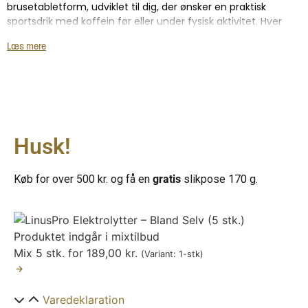
brusetabletform, udviklet til dig, der ønsker en praktisk
sportsdrik med koffein før eller under fysisk aktivitet. Hver
tablet opløses nemt i vand og giver en frisk drik med Energy-
Læs mere
smag, der kombinerer en let syrlig og sød smagsprofil.
Produktet indeholder koffein, taurin, mineraler, vitamin C og
grøn te-ekstrakt. Tabletterne er nemme at have med i
tasken og doseres enkelt – 1 tablet opløses i 250 ml vand.
LinusPro Electro Tabs Energy kan anvendes til både
Husk!
styrketræning, løb, cykling og holdsport. Den praktiske rør-
emballage indeholder 20 brusetabletter og fylder minimalt i
sportstasken.
Køb for over 500 kr. og få en
gratis
slikpose 170 g.
Ønsker du en variant uden koffein, kan du se vores udvalg af
elektrolytter
og finde den løsning, der passer til dit behov.
Produktet indgår i mixtilbud
Mix 5 stk. for
189,00
kr.
(Variant: 1-stk)
Varedeklaration