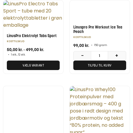
Linuspro Pre Workout Ice Tea
Peach
LinusPro Elektrolyt Tabs Sport
KOSTTILSKUD
KOSTTILSKUD
99,00
kr.
•
150 gram
50,00
kr.
-
499,00
kr.
−
+
•
1 stk., 12 stk.
VÆLG VARIANT
TILFØJ TIL KURV