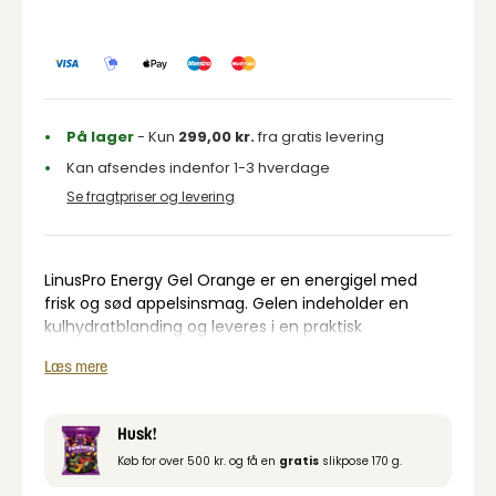
På lager
- Kun
299,00
kr.
fra gratis levering
Kan afsendes indenfor 1-3 hverdage
Se fragtpriser og levering
LinusPro Energy Gel Orange er en energigel med
frisk og sød appelsinsmag. Gelen indeholder en
kulhydratblanding og leveres i en praktisk
portionspose, som er nem at tage med og hurtig at
Læs mere
indtage under aktivitet.
Husk!
Køb for over 500 kr. og få en
gratis
slikpose 170 g.