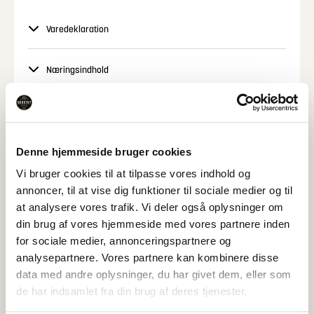
Varedeklaration
Næringsindhold
Specifikationer
Denne hjemmeside bruger cookies
Vi bruger cookies til at tilpasse vores indhold og
Relaterede Produkter
annoncer, til at vise dig funktioner til sociale medier og til
Se også disse produkter
at analysere vores trafik. Vi deler også oplysninger om
din brug af vores hjemmeside med vores partnere inden
for sociale medier, annonceringspartnere og
analysepartnere. Vores partnere kan kombinere disse
data med andre oplysninger, du har givet dem, eller som
de har indsamlet fra din brug af deres tjenester.