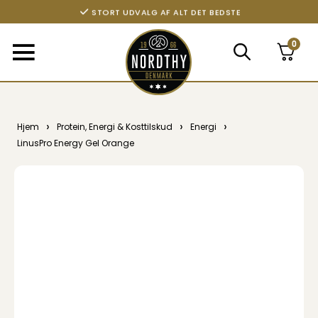
STORT UDVALG AF ALT DET BEDSTE
0
›
›
›
Hjem
Protein, Energi & Kosttilskud
Energi
LinusPro Energy Gel Orange