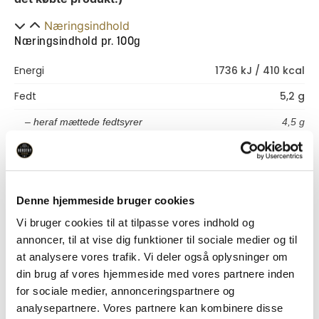
Næringsindhold
Næringsindhold pr. 100g
Energi
1736 kJ / 410 kcal
Fedt
5,2 g
– heraf mættede fedtsyrer
4,5 g
Kulhydrater
90 g
– heraf sukkerarter
55 g
Protein
0,7 g
Denne hjemmeside bruger cookies
Vi bruger cookies til at tilpasse vores indhold og
Salt
1,2 g
annoncer, til at vise dig funktioner til sociale medier og til
Specifikationer
at analysere vores trafik. Vi deler også oplysninger om
Specifikationer
din brug af vores hjemmeside med vores partnere inden
for sociale medier, annonceringspartnere og
Varenummer
DE57080
analysepartnere. Vores partnere kan kombinere disse