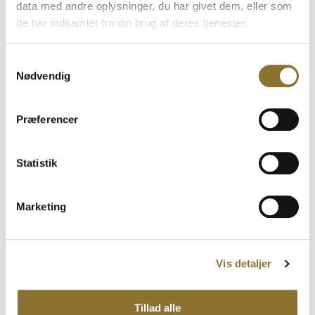
data med andre oplysninger, du har givet dem, eller som
EAN
de har indsamlet fra din brug af deres tjenester.
5711070619942
Samtykkevalg
Kategori
Nødvendig
Fastelavn
Lagerstatus
Præferencer
På lager
Statistik
Relaterede Produkter
Marketing
Se også disse produkter
Relaterede varer
Vis detaljer
Nordthy Mini Frogs, 90 g
Tillad alle