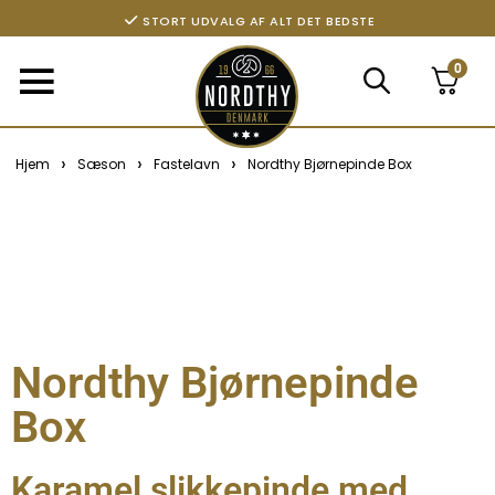
STORT UDVALG AF ALT DET BEDSTE
0
›
›
›
Hjem
Sæson
Fastelavn
Nordthy Bjørnepinde Box
Nordthy Bjørnepinde
Box
Karamel slikkepinde med