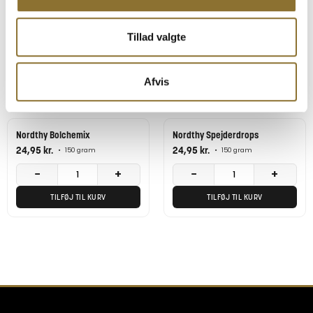
LAKRIDSPULVER
Nordthy Sukkerfri Bolchemix
14,95
kr.
34,95
kr.
•
90 gram
•
180 gram
Tillad valgte
−
+
−
+
TILFØJ TIL KURV
TILFØJ TIL KURV
Afvis
Nordthy Bolchemix
Nordthy Spejderdrops
24,95
kr.
24,95
kr.
•
150 gram
•
150 gram
−
+
−
+
TILFØJ TIL KURV
TILFØJ TIL KURV