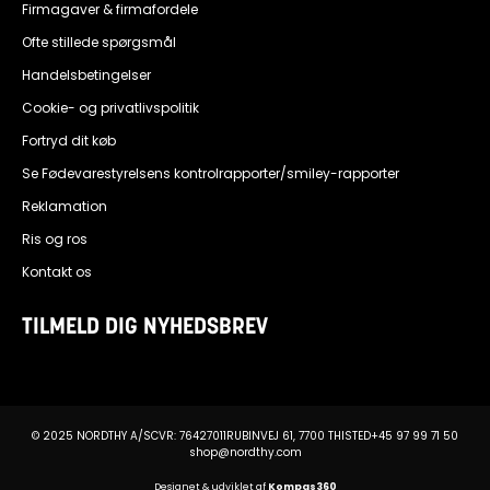
Firmagaver & firmafordele
Ofte stillede spørgsmål
Handelsbetingelser
Cookie- og privatlivspolitik
Fortryd dit køb
Se Fødevarestyrelsens kontrolrapporter/smiley-rapporter
Reklamation
Ris og ros
Kontakt os
TILMELD DIG NYHEDSBREV
© 2025 NORDTHY A/S
CVR: 76427011
RUBINVEJ 61, 7700 THISTED
+45 97 99 71 50
shop@nordthy.com
Designet & udviklet af
Kompas360