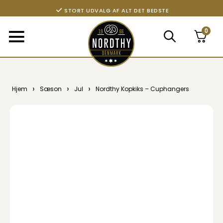
STORT UDVALG AF ALT DET BEDSTE
0
›
›
›
Hjem
Sæson
Jul
Nordthy Kopkiks – Cuphangers