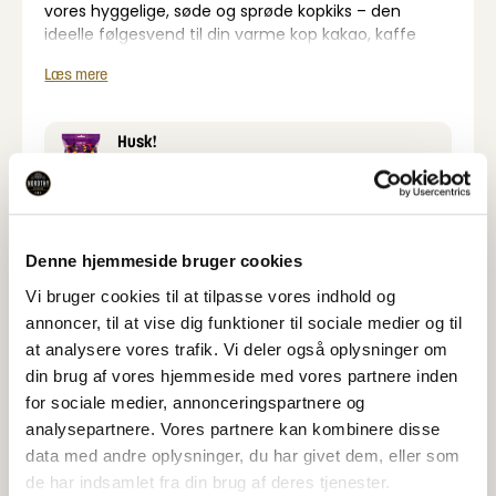
vores hyggelige, søde og sprøde kopkiks – den
ideelle følgesvend til din varme kop kakao, kaffe
eller te i de kolde vintermåneder.
Læs mere
Nordthy Kopkiks er små kryddersmåkager, der er
specielt lavet til at passe på kanten af din kop.
Husk!
Forestil dig at sidde foran pejsen med en varm kop
Køb for over 500 kr. og få en
gratis
slikpose 170 g.
kakao eller krydret te. Du løfter koppen, og vores
Nordthy kopkiks, hviler perfekt på kanten, klar til at
blødgøre i varmen og frigøre sin skønne smag. Den
sprøde konsistens og delikate krydderier går hånd i
Varedeklaration
Denne hjemmeside bruger cookies
hånd med den intime hygge, du søger.
Vi bruger cookies til at tilpasse vores indhold og
Uanset om du nyder øjeblikket alene eller deler det
Næringsindhold
annoncer, til at vise dig funktioner til sociale medier og til
med dem, du holder af, vil vores Nordthy kopkiks
at analysere vores trafik. Vi deler også oplysninger om
tilføje et strejf af tradition og varme til f.eks. din
din brug af vores hjemmeside med vores partnere inden
juletid – en lille, men betydningsfuld detalje til dine
Specifikationer
for sociale medier, annonceringspartnere og
lune drikke.
analysepartnere. Vores partnere kan kombinere disse
data med andre oplysninger, du har givet dem, eller som
de har indsamlet fra din brug af deres tjenester.