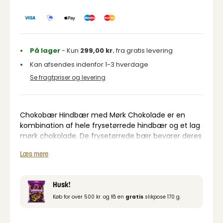
På lager
- Kun
299,00
kr.
fra gratis levering
Kan afsendes indenfor 1-3 hverdage
Se fragtpriser og levering
Chokobær Hindbær med Mørk Chokolade er en
kombination af hele frysetørrede hindbær og et lag
mørk chokolade. De frysetørrede bær bevarer deres
karakteristiske smag og sprøde struktur, mens den
Læs mere
mørke chokolade tilfører fylde og markante
kakaonoter.
Hindbærrenes naturlige syrlighed skaber en fin
Husk!
balance til den mørke chokolades let bitre og
Køb for over 500 kr. og få en
gratis
slikpose 170 g.
afrundede smag. Resultatet er en snack med
tydelig bærkarakter og en mere intens