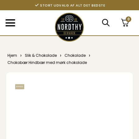
STORT UDVALG AF ALT DET BEDSTE
0
›
›
›
Hjem
Slik & Chokolade
Chokolade
Chokobær Hindbær med mørk chokolade
NYHED