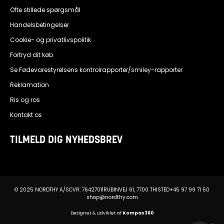
Ofte stillede spørgsmål
Handelsbetingelser
Cookie- og privatlivspolitik
Fortryd dit køb
Se Fødevarestyrelsens kontrolrapporter/smiley-rapporter
Reklamation
Ris og ros
Kontakt os
TILMELD DIG NYHEDSBREV
© 2025 NORDTHY A/S
CVR: 76427011
RUBINVEJ 61, 7700 THISTED
+45 97 99 71 50
shop@nordthy.com
Designet & udviklet af
Kompas360