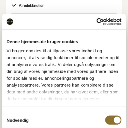
chokoladeoplevelse.
Varedeklaration
Produktet egner sig både som en lille pause i
hverdagen, til kaffe eller te samt som en del af en
Næringsindhold
gavekurv eller et snackbord. Den praktiske pose gør
det nemt at tage Chokobær med på farten eller
nyde dem derhjemme.
Specifikationer
Denne hjemmeside bruger cookies
Vi bruger cookies til at tilpasse vores indhold og
annoncer, til at vise dig funktioner til sociale medier og til
at analysere vores trafik. Vi deler også oplysninger om
Relaterede Produkter
din brug af vores hjemmeside med vores partnere inden
for sociale medier, annonceringspartnere og
Se også disse produkter
analysepartnere. Vores partnere kan kombinere disse
POPULÆR
data med andre oplysninger, du har givet dem, eller som
Nordthy Karamel Mix
4 FORSKELLIGE VARIANTER
de har indsamlet fra din brug af deres tjenester.
Nordthy Sukkerfri Bolchemix
34,95
kr.
310,00
kr.
•
180 gram
•
1.500 gram
−
+
−
+
Samtykkevalg
Nødvendig
TILFØJ TIL KURV
TILFØJ TIL KURV