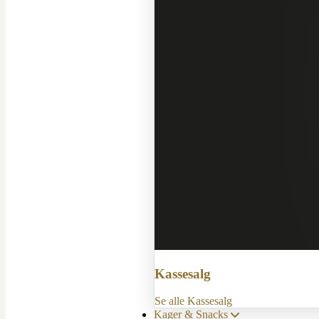
Kassesalg
Se alle Kassesalg
Kager & Snacks