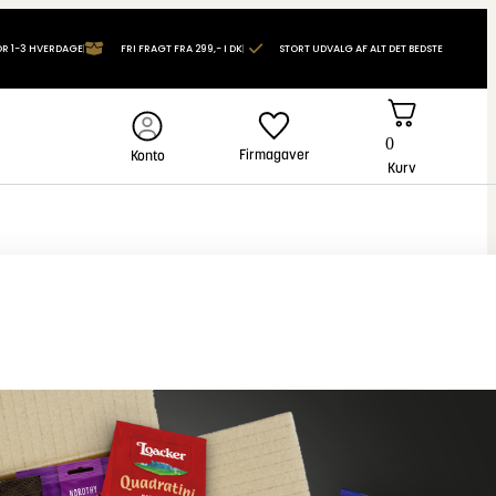
OR 1-3 HVERDAGE
FRI FRAGT FRA 299,- I DK
STORT UDVALG AF ALT DET BEDSTE
0
Firmagaver
Konto
Kurv