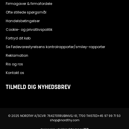
Firmagaver & firmafordele
Ofte stillede spørgsmål
Handelsbetingelser
Cookie- og privatlivspolitik
Fortryd dit køb
Se Fødevarestyrelsens kontrolrapporter/smiley-rapporter
Reklamation
Ris og ros
Kontakt os
TILMELD DIG NYHEDSBREV
© 2025 NORDTHY A/S
CVR: 76427011
RUBINVEJ 61, 7700 THISTED
+45 97 99 71 50
shop@nordthy.com