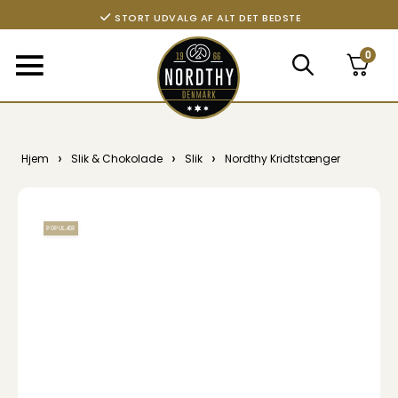
STORT UDVALG AF ALT DET BEDSTE
0
›
›
›
Hjem
Slik & Chokolade
Slik
Nordthy Kridtstænger
POPULÆR