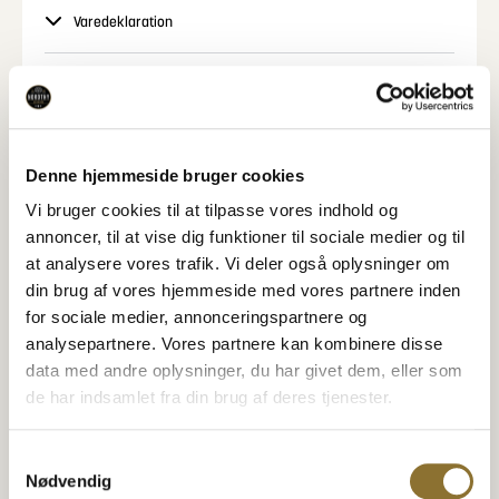
Varedeklaration
Næringsindhold
Specifikationer
Denne hjemmeside bruger cookies
Vi bruger cookies til at tilpasse vores indhold og
annoncer, til at vise dig funktioner til sociale medier og til
at analysere vores trafik. Vi deler også oplysninger om
Relaterede Produkter
din brug af vores hjemmeside med vores partnere inden
Se også disse produkter
for sociale medier, annonceringspartnere og
analysepartnere. Vores partnere kan kombinere disse
POPULÆR
data med andre oplysninger, du har givet dem, eller som
Nordthy sukkerfrie
de har indsamlet fra din brug af deres tjenester.
Slikkepinde 2 var.
Nordthy Karamel Mix
LAKRIDS OG KARAMEL
4 FORSKELLIGE VARIANTER
24,95
kr.
310,00
kr.
•
100 gram
•
1.500 gram
Samtykkevalg
Nødvendig
−
+
−
+