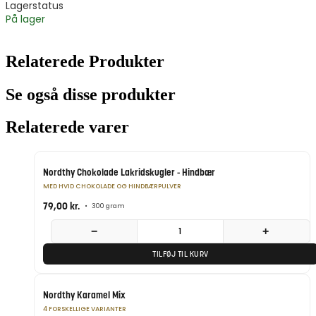
Lagerstatus
På lager
Relaterede Produkter
Se også disse produkter
Relaterede varer
Nordthy Chokolade Lakridskugler - Hindbær
MED HVID CHOKOLADE OG HINDBÆRPULVER
79,00
kr.
•
300 gram
−
+
TILFØJ TIL KURV
POPULÆR
Nordthy Karamel Mix
4 FORSKELLIGE VARIANTER