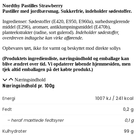
Nordthy Pastilles Strawberry
Pastiller med jordbærsmag. Sukkerfrie, indeholder sødestoffer.
Ingredienser: Sødestoffer (E420, E950, E960a), surhedsreglerende
middel (E296), aromaer, antiklumpningsmiddel (E470b),
planteekstrakter (radise, sort gulerod).
Indeholder sødestoffer,
overdreven indtagelse kan virke afførende.
Opbevares tørt, ikke for varmt og beskyttet mod direkte sollys
(Produktets ingrediensliste, næringsindhold og emballage kan
blive ændret over tid. Vi opdaterer løbende hjemmesiden, men
tjek altid emballagen på det købte produkt.)
Næringsindhold
Næringsindhold pr. 100g
Energi
1007 kJ / 241 kcal
Fedt
0,2 g
– heraf mættede fedtsyrer
0,1 g
Kulhydrater
99 g