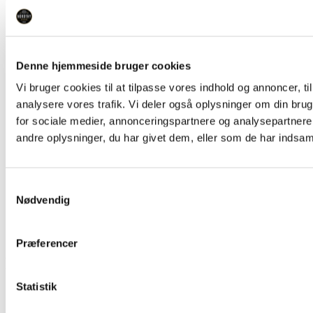
Brands
Kassesalg
Mix-tilbud
Kager & Snacks
Slik & Chokolade
Denne hjemmeside bruger cookies
Protein, Energi & Kosttilskud
Dagligvarer
Vi bruger cookies til at tilpasse vores indhold og annoncer, til 
Kiks & kager
analysere vores trafik. Vi deler også oplysninger om din br
for sociale medier, annonceringspartnere og analysepartner
Sukkerfri
Glutenfri
andre oplysninger, du har givet dem, eller som de har indsamle
Brands
Kassesalg
Mix-tilbud
Kager & Snacks
Samtykkevalg
Slik & Chokolade
Nødvendig
Protein, Energi & Kosttilskud
Dagligvarer
Kiks & kager
Præferencer
Kundeservice
Statistik
Firmagaver & firmafordele
Ofte stillede spørgsmål