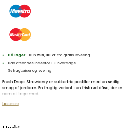
På lager
- Kun
299,00
kr.
fra gratis levering
Kan afsendes indenfor 1-3 hverdage
Se fragtpriser og levering
Fresh Drops Strawberry er sukkerfrie pastiller med en sødlig
smag af jordbær. En frugtig variant i en frisk rød dåse, der er
nem at tage med.
Fresh Drops findes også med
Peppermint
og
Spearmint
.
Læs mere
Husk!