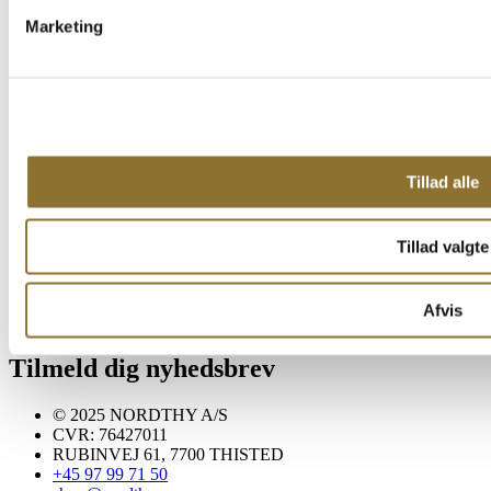
Handelsbetingelser
Marketing
Cookie- og privatlivspolitik
Fortryd dit køb
Se Fødevarestyrelsens kontrolrapporter/smiley-rapporter
Reklamation
Ris og ros
Kontakt os
Firmagaver & firmafordele
Tillad alle
Ofte stillede spørgsmål
Handelsbetingelser
Cookie- og privatlivspolitik
Fortryd dit køb
Tillad valgte
Se Fødevarestyrelsens kontrolrapporter/smiley-rapporter
Reklamation
Ris og ros
Afvis
Kontakt os
Tilmeld dig nyhedsbrev
© 2025 NORDTHY A/S
CVR: 76427011
RUBINVEJ 61, 7700 THISTED
+45 97 99 71 50