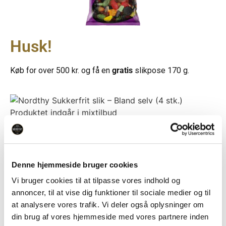
Husk!
Køb for over 500 kr. og få en
gratis
slikpose 170 g.
Produktet indgår i mixtilbud
Mix 4 stk. for
66,00
kr.
Varedeklaration
Denne hjemmeside bruger cookies
Sukkerfri lakrids. Indeholder sødestoffer.
Vi bruger cookies til at tilpasse vores indhold og
Ingredienser: Sødestoffer (E965ii*, E960a),
annoncer, til at vise dig funktioner til sociale medier og til
fortykningsmiddel (E414), modificeret
at analysere vores trafik. Vi deler også oplysninger om
kartoffelstivelse, 5,2% ammoniumchlorid,
din brug af vores hjemmeside med vores partnere inden
lakridsekstrakt, vegetabilsk olie (kokos), farvestof