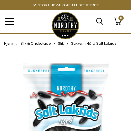
STORT UDVALG AF ALT DET BEDSTE
0
›
›
›
Hjem
Slik & Chokolade
Slik
Sukkerfri Hård Salt Lakrids