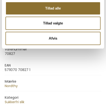
Kulhydrater
63g
Tillad alle
– heraf sukkerarter
0,2g
Protein
0,8g
Tillad valgte
Salt
0,30g
Specifikationer
Specifikationer
Afvis
Varenummer
70827
EAN
5711070 70827 1
Mærke
Nordthy
Kategori
Sukkerfri slik