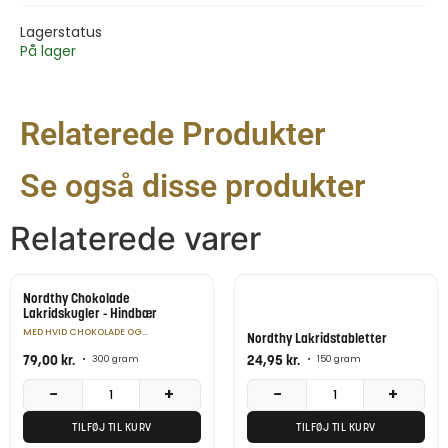
Lagerstatus
På lager
Relaterede Produkter
Se også disse produkter
Relaterede varer
Nordthy Chokolade
Lakridskugler - Hindbær
MED HVID CHOKOLADE OG
Nordthy Lakridstabletter
HINDBÆRPULVER
79,00
kr.
24,95
kr.
•
300 gram
•
150 gram
−
+
−
+
TILFØJ TIL KURV
TILFØJ TIL KURV