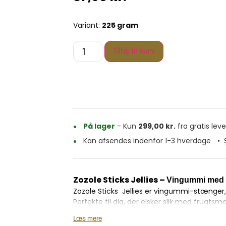
Variant:
225 gram
Tilføj til kurv
På lager
- Kun
299,00
kr.
fra gratis leve
Kan afsendes indenfor 1-3 hverdage
•
Zozole Sticks Jellies –
Vingummi med 
Zozole Sticks Jellies er vingummi-stænger
Perfekte til dig, der elsker slik med frugt
Læs mere
Hver bid er fyldt med intens smag og en blø