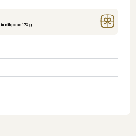
is
slikpose 170 g.
n
art bøtte, der nemt kan lukkes og åbnes.
le Rainbow Jellie
s