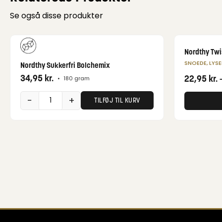
Se også disse produkter
Nordthy Tw
SNOEDE, LYS
Nordthy Sukkerfri Bolchemix
34,95
kr.
22,95
kr.
•
180 gram
−
+
TILFØJ TIL KURV