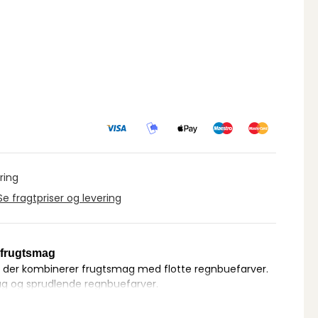
ring
Se fragtpriser og levering
frugtsmag
, der kombinerer frugtsmag med flotte regnbuefarver.
smag og sprudlende regnbuefarver.
d konsistens, der gør det svært at stoppe, når du først