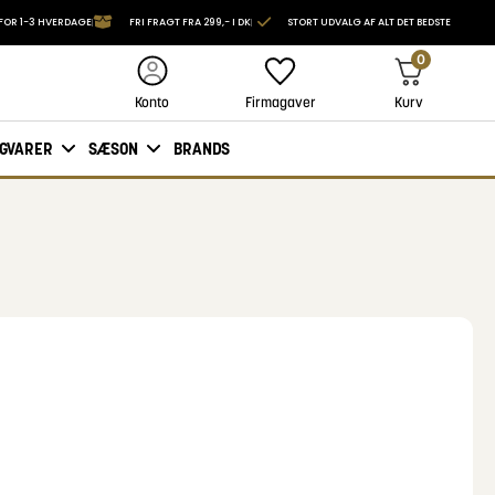
FOR 1-3 HVERDAGE
FRI FRAGT FRA 299,- I DK
STORT UDVALG AF ALT DET BEDSTE
0
Firmagaver
Kurv
Konto
IGVARER
SÆSON
BRANDS