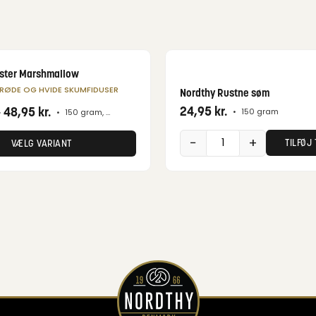
POPULÆR
ister Marshmallow
ERØDE OG HVIDE SKUMFIDUSER
Nordthy Rustne søm
24,95
kr.
-
48,95
kr.
•
150 gram
•
150 gram, 400 gram
−
+
TILFØJ 
VÆLG VARIANT