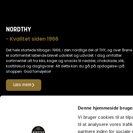
NORDTHY
- Kvalitet siden 1966
Det hele startede tilbage i 1966, i den nordlige del af THY, og over årene
er sortimentet løbende blevet udviklet og udvidet. I dag omfatter
sortimentet alt fra kiks, kager og snacks til nødder, chokolade, slik,
kosttilskud og dagligvarer. Alt dette kan du gå på opdagelse i på
shoppen. God fornøjelse!
Læs mere
Find os her
Denne hjemmeside bruger
Vi bruger cookies til at til
til at analysere vores tra
Her kan du betale med
partnere inden for sociale