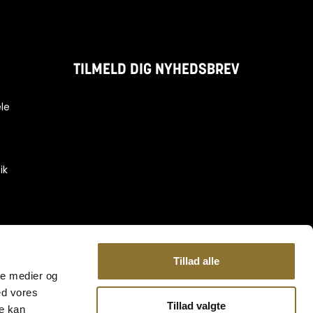
TILMELD DIG NYHEDSBREV
le
ik
-
Tillad alle
ale medier og
ed vores
Tillad valgte
re kan