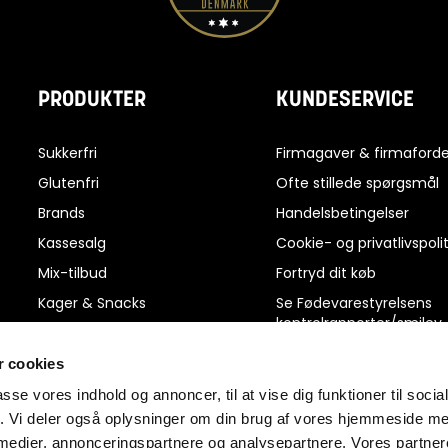
PRODUKTER
KUNDESERVICE
Sukkerfri
Firmagaver & firmaforde
Glutenfri
Ofte stillede spørgsmål
Brands
Handelsbetingelser
Kassesalg
Cookie- og privatlivspolit
Mix-tilbud
Fortryd dit køb
Kager & Snacks
Se Fødevarestyrelsens
kontrolrapporter/smiley
Slik & Chokolade
rapporter
Protein, Energi & Kosttilskud
 cookies
Reklamation
Dagligvarer
passe vores indhold og annoncer, til at vise dig funktioner til soci
Ris og ros
fik. Vi deler også oplysninger om din brug af vores hjemmeside m
Kiks & kager
Kontakt os
 medier, annonceringspartnere og analysepartnere. Vores partne