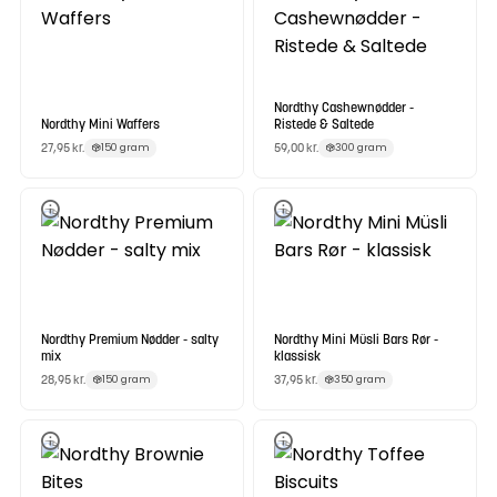
Nordthy Cashewnødder -
Nordthy Mini Waffers
Ristede & Saltede
27,95
kr.
59,00
kr.
150 gram
300 gram
Nordthy Premium Nødder - salty
Nordthy Mini Müsli Bars Rør -
mix
klassisk
28,95
kr.
37,95
kr.
150 gram
350 gram