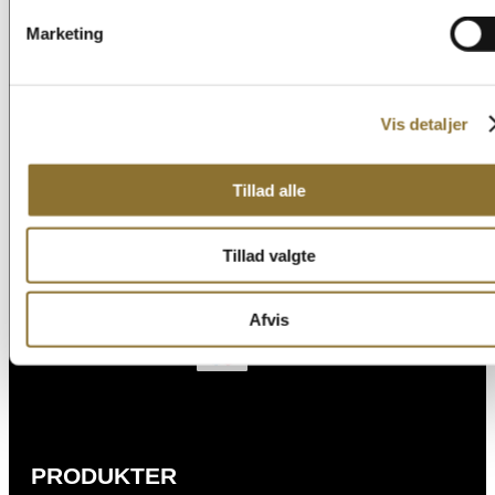
Det hele startede tilbage i 1966, i den nordlige del af THY, og over
årene er sortimentet løbende blevet udviklet og udvidet. I dag
Marketing
omfatter sortimentet alt fra kiks, kager og snacks til nødder,
chokolade, slik, kosttilskud og dagligvarer. Alt dette kan du gå på
opdagelse i på shoppen. God fornøjelse!
Vis detaljer
Læs mere
Find os her
Tillad alle
Tillad valgte
Afvis
Her kan du betale med
PRODUKTER