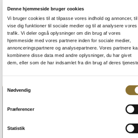
Slikkassen
Den Sukkerfrie Kasse XL
Denne hjemmeside bruger cookies
TIL DEN SØDE TAND
LÆKRE UDVALGTE PRODUKTER
266,00
kr.
321,50
kr.
Vi bruger cookies til at tilpasse vores indhold og annoncer, til
429,00
kr.
519,95
kr.
•
1960 gram
vise dig funktioner til sociale medier og til at analysere vores
−
+
−
+
trafik. Vi deler også oplysninger om din brug af vores
hjemmeside med vores partnere inden for sociale medier,
TILFØJ TIL KURV
TILFØJ TIL KURV
annonceringspartnere og analysepartnere. Vores partnere k
kombinere disse data med andre oplysninger, du har givet
dem, eller som de har indsamlet fra din brug af deres tjeneste
Samtykkevalg
Nødvendig
Præferencer
NORDTHY
- Kvalitet siden 1966
Statistik