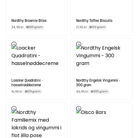
Nordthy Brownie Bites
Nordthy Toffee Biscuits
24,95
kr.
17,95
kr.
200 gram
133 gram
Loacker Quadratini -
Nordthy Engelsk Vingummi -
hasselnøddecreme
300 gram
16,95
kr.
46,95
kr.
125 gram
300 gram