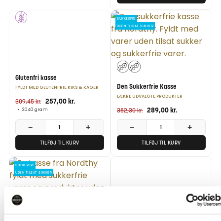
POPULÆR
SUKKERFRI
UDEN TILSAT SUKKER
Glutenfri kasse
Den Sukkerfrie Kasse
FYLDT MED GLUTENFRIE KIKS & KAGER
LÆKRE UDVALGTE PRODUKTER
257,00
kr.
309,45
kr.
289,00
kr.
352,30
kr.
•
2040 gram
−
+
−
+
TILFØJ TIL KURV
TILFØJ TIL KURV
SUKKERFRI
TILBUD
UDEN TILSAT SUKKER