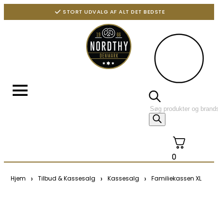
STORT UDVALG AF ALT DET BEDSTE
0
›
›
›
Hjem
Tilbud & Kassesalg
Kassesalg
Familiekassen XL