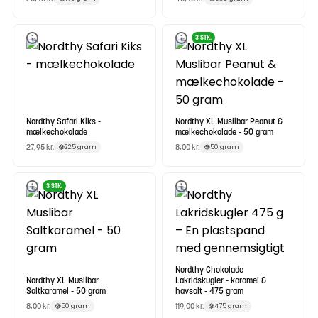
3 STK.
Nordthy Safari Kiks -
Nordthy XL Muslibar Peanut &
mælkechokolade
mælkechokolade - 50 gram
27,95
kr.
8,00
kr.
225 gram
50 gram
3 STK.
Nordthy Chokolade
Nordthy XL Muslibar
Lakridskugler - karamel &
Saltkaramel - 50 gram
havsalt - 475 gram
8,00
kr.
119,00
kr.
50 gram
475 gram