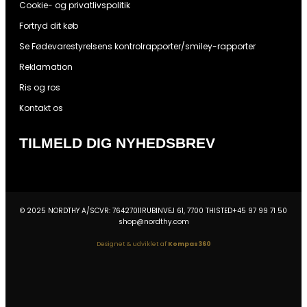
Cookie- og privatlivspolitik
Fortryd dit køb
Se Fødevarestyrelsens kontrolrapporter/smiley-rapporter
Reklamation
Ris og ros
Kontakt os
TILMELD DIG NYHEDSBREV
© 2025 NORDTHY A/S
CVR: 76427011
RUBINVEJ 61, 7700 THISTED
+45 97 99 71 50
shop@nordthy.com
Designet & udviklet af
Kompas360