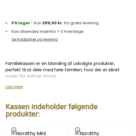
På lager
- Kun
299,00
kr.
fra gratis levering
Kan afsendes indenfor 1-3 hverdage
Se fragtpriser og levering
Familiekassen er en blanding af udvalgte produkter,
perfekt til at dele med hele familien, hvor der er sikret
noget for enhver smag!.
Denne Familiekasse XL er fyldt med 23 lækre produkter,
Læs mere
hvor der med garanti er nok til alle i familien.
Bestilles der flere varer end denne kasse, sendes det
Kassen indeholder følgende
samlet i én eller flere kasser.
produkter: