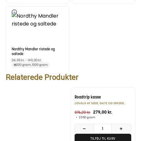
Nordthy Mandler ristede og
saltede
34,95
kr.
–
149,00
kr.
200 gram, 1000 gram
Relaterede Produkter
NYHED
Roadtrip kasse
UDVALG AF SØDE, SALTE OG SPRØDE
SNACKS TIL TUREN
279,00
kr.
376,20
kr.
•
2360 gram
−
+
TILFØJ TIL KURV