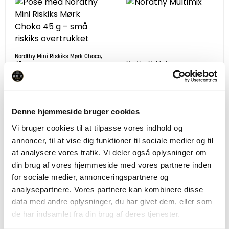
Nordthy Mini Riskiks Mørk Choco,
45 g
Nordthy Multimix
14,95
kr.
17,95
kr.
45 gram
150 gram
Denne hjemmeside bruger cookies
Vi bruger cookies til at tilpasse vores indhold og
annoncer, til at vise dig funktioner til sociale medier og til
at analysere vores trafik. Vi deler også oplysninger om
Nordthy Favorit mix - 170 gram
Nordthy Salt Mix - 170 gram
din brug af vores hjemmeside med vores partnere inden
27,95
kr.
27,95
kr.
170 gram
170 gram
for sociale medier, annonceringspartnere og
analysepartnere. Vores partnere kan kombinere disse
data med andre oplysninger, du har givet dem, eller som
4 STK.
de har indsamlet fra din brug af deres tjenester.