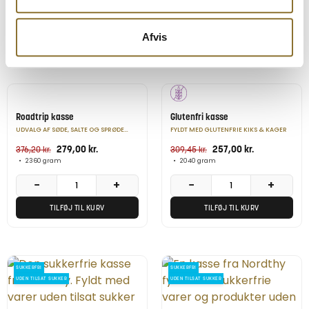
Loacker Quadratini - vanilje
16,95
kr.
125 gram
Afvis
Relaterede Produkter
NYHED
POPULÆR
Roadtrip kasse
Glutenfri kasse
UDVALG AF SØDE, SALTE OG SPRØDE
FYLDT MED GLUTENFRIE KIKS & KAGER
SNACKS TIL TUREN
279,00
kr.
257,00
kr.
376,20
kr.
309,45
kr.
•
2360 gram
•
2040 gram
−
+
−
+
TILFØJ TIL KURV
TILFØJ TIL KURV
SUKKERFRI
SUKKERFRI
UDEN TILSAT SUKKER
UDEN TILSAT SUKKER