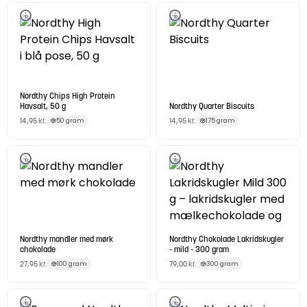
Nordthy Chips High Protein
Havsalt, 50 g
Nordthy Quarter Biscuits
14,95
kr.
14,95
kr.
50 gram
175 gram
Nordthy mandler med mørk
Nordthy Chokolade Lakridskugler
chokolade
- mild - 300 gram
27,95
kr.
79,00
kr.
100 gram
300 gram