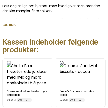
Fars dag er lige om hjørnet, men hvad giver man manden,
der ikke mangler flere sokker?
Forkæl din far, din nabo, svigerfar eller en helt fjerde med
denne 'Fars Favoritter'-kasse fyldt med lækkerier, der med
Læs mere
garanti vil blive taget godt imod.
Kassen byder på en række udvalgte Nordthy lækkerier i form
Kassen indeholder følgende
af bl.a. lakridskugler, chokolader, salt mix, nødder og meget
produkter:
mere!
Chokobær Jordbær hvid og mørk
Cream's Sandwich biscuits -
chokolade
cocoa
29,95
kr.
14,95
kr.
90 gram
230 gram