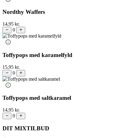
Nordthy Waffers
14,95
kr.
0
Toffypops med karamelfyld
15,95
kr.
0
Toffypops med saltkaramel
14,95
kr.
0
DIT MIXTILBUD