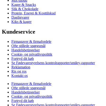
Mix-tilbud
Kager & Snacks
Slik & Chokolade
Protein, Energi & Kosttilskud
Dagligvarer
Kiks & kager
Kundeservice
Firmagaver & firmafordele
Ofte stillede spørgsmål
Handelsbetingelser
Cookie- og privatlivspolitik
Fortryd dit køb
Se Fødevarestyrelsens kontrolrapporter/smiley-rapporter
Reklamation
Ris og ros
Kontakt os
Firmagaver & firmafordele
Ofte stillede spørgsmål
Handelsbetingelser
Cookie- og privatlivspolitik
Fortryd dit køb
Se Fødevarestyrelsens kontrolrapporter/smiley-rapporter