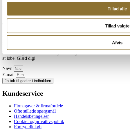
Vi sender 1-2 mails om ugen
Tillad alle
Tilmeld dig Nyhedsbrev
Tillad valgte
Få de lækreste tilbud, nyheder og konkurrencer direkte i din
Afvis
indbakke.
Vi lover dig at vores mails er fyldt med godter der får mundvandet til
at løbe. Glæd dig!
Navn
E-mail
Ja tak til godter i indbakken
Kundeservice
Firmagaver & firmafordele
Ofte stillede spørgsmål
Handelsbetingelser
Cookie- og privatlivspolitik
Fortryd dit køb