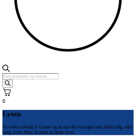
Products
search
0
Lyons
Se vores udvalg af Lyons og se om der er noget som frister dig, eller
brug vores filtre til nemt at finde frem.