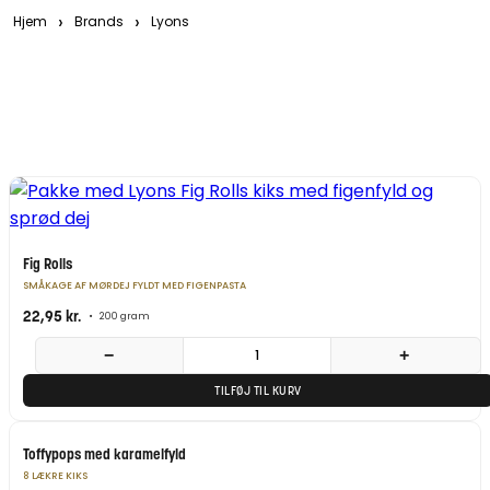
›
›
Hjem
Brands
Lyons
Filtre
Tilpas din søgning
Fig Rolls
SMÅKAGE AF MØRDEJ FYLDT MED FIGENPASTA
22,95
kr.
•
200 gram
−
+
TILFØJ TIL KURV
Toffypops med karamelfyld
8 LÆKRE KIKS