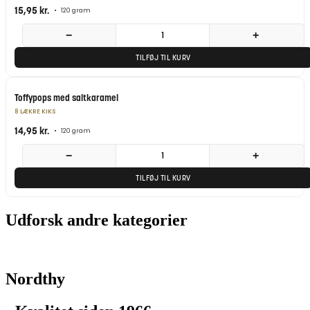
15,95
kr.
•
120 gram
−
+
TILFØJ TIL KURV
Toffypops med saltkaramel
8 LÆKRE KIKS
14,95
kr.
•
120 gram
−
+
TILFØJ TIL KURV
Udforsk andre kategorier
Nordthy