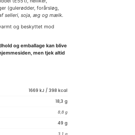
ddel (E551), nelliker,
ger (gulerødder, forårsløg,
f selleri, soja, æg og mælk.
 varmt og beskyttet mod
dhold og emballage kan blive
hjemmesiden, men tjek altid
1669 kJ / 398 kcal
18,3 g
8,8 g
49 g
3,1 g