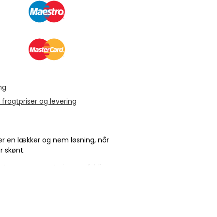
ng
 fragtpriser og levering
r en lækker og nem løsning, når
r skønt.
sager og grønt giver en fyldig
tten og med den praktiske
udler med dig og nyde dem hvor
vl hverdag eller når lysten til