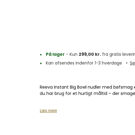
På lager
- Kun
299,00
kr.
fra gratis leveri
Kan afsendes indenfor 1-3 hverdage
•
Se
Reeva Instant Big Bowl nudler med bøfsmag e
du har brug for et hurtigt måltid – der smage
De møre nudler kombineret med tørrede grønt
og autentisk smagsoplevelse.
Læs mere
Den smagsrige bouillon skaber en dybde i re
emballage kan du nemt tage dine yndlingsn
som helst og når som helst – perfekt til en tra