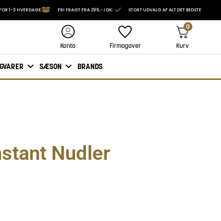
FOR 1-3 HVERDAGE
FRI FRAGT FRA 299,- I DK
STORT UDVALG AF ALT DET BEDSTE
0
Firmagaver
Kurv
Konto
IGVARER
SÆSON
BRANDS
stant Nudler