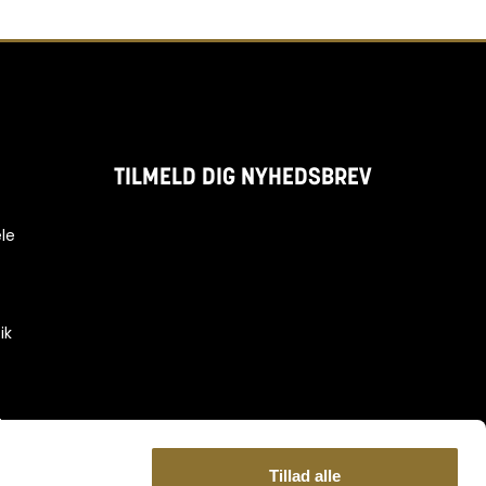
TILMELD DIG NYHEDSBREV
le
ik
-
Tillad alle