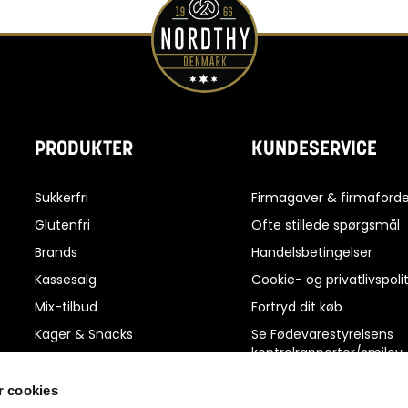
PRODUKTER
KUNDESERVICE
Sukkerfri
Firmagaver & firmaforde
Glutenfri
Ofte stillede spørgsmål
Brands
Handelsbetingelser
Kassesalg
Cookie- og privatlivspolit
Mix-tilbud
Fortryd dit køb
Kager & Snacks
Se Fødevarestyrelsens
kontrolrapporter/smiley
Slik & Chokolade
rapporter
Protein, Energi & Kosttilskud
 cookies
Reklamation