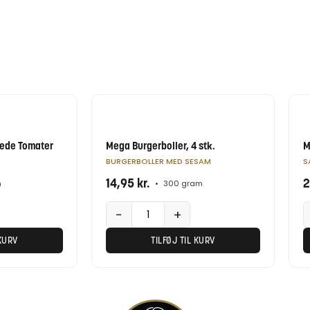
kede Tomater
Mega Burgerboller, 4 stk.
M
BURGERBOLLER MED SESAM
S
14,95
kr.
2
m
•
300 gram
−
+
 KURV
TILFØJ TIL KURV