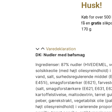
noget velsmagende melder sig.
Husk!
Tilberedning:
Køb for over 500 
Fjern låget halvt og tilsæt krydderiblan
Tilsæt 400 ml kogende vand og rør god
få en
gratis
slikp
Luk låget og vent 5 min, rør godt inden 
170 g.
Varedeklaration
DK: Nudler med bøfsmag
Ingredienser: 87% nudler (HVEDEMEL, veg
solsikkeolie (med højt oliesyreindhold) 
vand, salt, surhedsregulerende middel (Е5
Е451i), smagsforstærker (E621), farvest
(salt, smagsforstærkere (E621, E631, E6
kartoffelstivelse, maltodextrin, tørret g
peber, gærekstrakt, vegetabilsk olie (pa
højt oliesyreindhold) i varierende proport