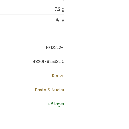
7,2 g
6,1 g
NF12222-1
482017925332 0
Reeva
Pasta & Nudler
På lager