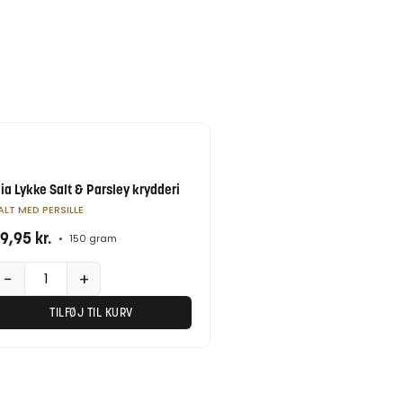
ia Lykke Salt & Parsley krydderi
ALT MED PERSILLE
9,95
kr.
•
150 gram
−
+
TILFØJ TIL KURV