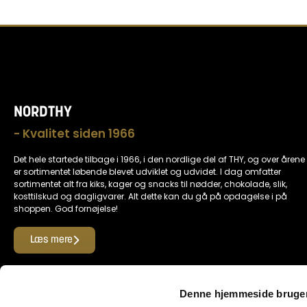
NORDTHY
- Kvalitet siden 1966
Det hele startede tilbage i 1966, i den nordlige del af THY, og over årene
er sortimentet løbende blevet udviklet og udvidet. I dag omfatter
sortimentet alt fra kiks, kager og snacks til nødder, chokolade, slik,
kosttilskud og dagligvarer. Alt dette kan du gå på opdagelse i på
shoppen. God fornøjelse!
Læs mere
Find os her
Denne hjemmeside bruger