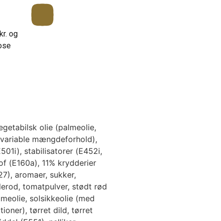
kr. og
ding og tørrede grøntsager.
t rundt.
ose
servering.
etabilsk olie (palmeolie,
i variable mængdeforhold),
01i), stabilisatorer (Е452i,
of (Е160а), 11% krydderier
27), aromaer, sukker,
ulerod, tomatpulver, stødt rød
lmeolie, solsikkeolie (med
ioner), tørret dild, tørret