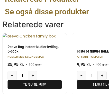
Se også disse produkter
Relaterede varer
Reeva Bag Instant Nudler kylling,
5-pack
Taste of Nature Hak
NUDLER MED KYLLINGSMAG
AF SØDE TOMATER
25,95
kr.
9,95
kr.
•
300 gram
•
400 gra
−
+
−
+
TILFØJ TIL KURV
TILFØJ TIL